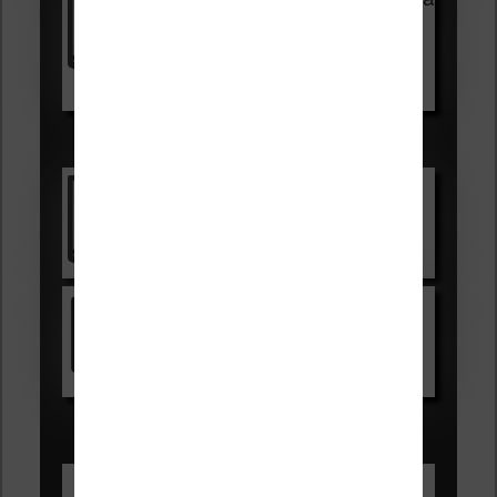
99,99€
129,99€
Voir sur Boulanger
Les accessibles :
Vivlio Light Zen
Voir sur Cultura.com
Kindle
Voir sur Amazon.fr
Les Meilleures liseuses pour août
2026