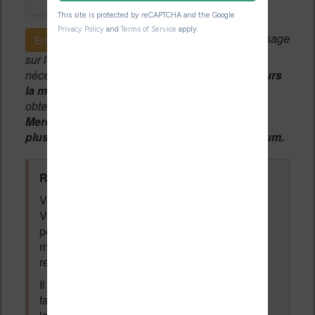
Si c'est votre premier message
Envoyer le message
sur le forum, une
modération manuelle
sera
nécessaire. A l'avenir vous devrez
utiliser toujours
la même adresse email
pour vos messages et
obtenir une validation instantannée.
Merci de patienter, votre message peut mettre
plusieurs heures avant d'apparaître sur le forum.
Règles du forum à respecter
:
Vous ne devez pas écrire n'importe quoi.
Vous devez respecter les personnes qui
posent des questions et laissent des
messages. Tous les messages qui ne
respectent pas la loi pourront être supprimés.
Il est autorisé de laisser un message pour
faire la promotion de vos travaux (livre,