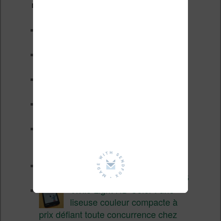
Derniers articles :
Les nouveautés Kobo pour la
fin 2026 (nouvelle liseuse)
Test de la BOOX GO 6 Gen II
Pourquoi les liseuses sont si
chères ?
XTEINK X4 Pro : tactile et
éclairage au programme
Liseuses pas chères chez
Vivlio – réductions de juillet
2026
3 anciennes liseuses qui
valent encore le coup en 2026
Vivlio Light HD Color : une
liseuse couleur compacte à
prix défiant toute concurrence chez