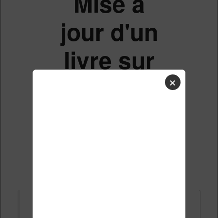
Mise à
jour d'un
livre sur
liseuse
✕
Liste des sujets
Répondre