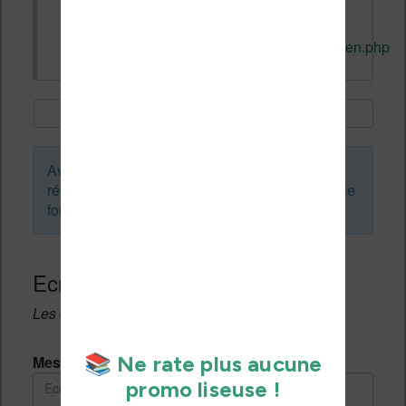
contacter. <br/> Je Cherche Un Sac
Longchamp Pas Cher Xbox
http://www.grandopeningdoors.com/album/cen.php
Avant de créer un sujet ou de laisser une
réponse, vous pouvez faire une recherche sur le
forum :
Ecrivez une réponse
Les champs notés avec un * sont obligatoires.
Message *