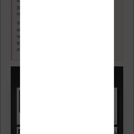
logiciel ou autre) ayant un lien avec la
lecture
numérique
. Tout ce qui n'est pas en lien avec
cette thématique sera supprimé du forum.
Votre adresse email ne sera
jamais
vendue
ou dévoilée, elle est obligatoire et pourra être
vérifiée par les administrateurs du forum. Ce
système permet de vous laisser écrire des
messages sans inscription préalable.
Promotions sur les liseuses :
Vivlio Light HD Color +
HOUSSE
réduction de 15€
Voir sur Cultura.com
Vivlio Light Zen + HOUSSE à