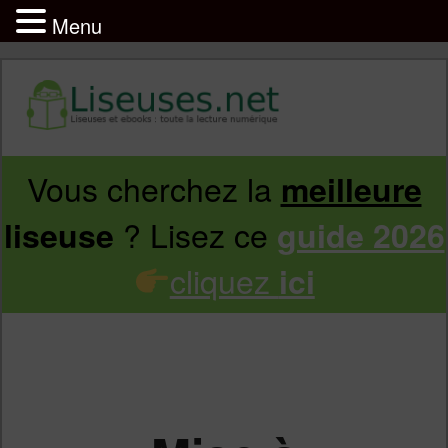
Menu
Vous cherchez la
meilleure
Aller
Aller
? Lisez ce
liseuse
guide 2026
au
au
cliquez
ici
contenu
contenu
principal
secondaire