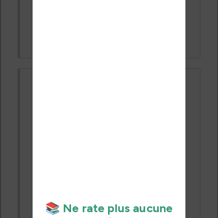
L'article explique aussi comment faire le
contraire, c'est à dire mettre un ebook
Kindle sur Kobo :)
Catalan
il y a 5 années
#20493
Bonjour,
J’ai téléchargé et installé sur mon mac
les plugin permettant de convertir un livre
Kindle en ePub. Impossible de me
débarrasser des DRM. Je précise qu’un
ami a les mêmes versions d’IOS , de
Calibre et des plugin que moi et chez lui,
cela fonctionne.