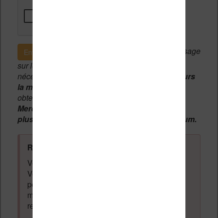
Si c'est votre premier message
Envoyer le message
sur le forum, une
modération manuelle
sera
nécessaire. A l'avenir vous devrez
utiliser toujours
la même adresse email
pour vos messages et
obtenir une validation instantannée.
Merci de patienter, votre message peut mettre
plusieurs heures avant d'apparaître sur le forum.
Règles du forum à respecter
:
Vous ne devez pas écrire n'importe quoi.
Vous devez respecter les personnes qui
posent des questions et laissent des
messages. Tous les messages qui ne
respectent pas la loi pourront être supprimés.