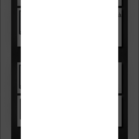
Voir sur Cultura.com
Vivlio Light Zen + HOUSSE à
99,99€
129,99€
Voir sur Boulanger
Les accessibles :
Vivlio Light Zen
Voir sur Cultura.com
Kindle
Voir sur Amazon.fr
Les Meilleures liseuses pour août
2026