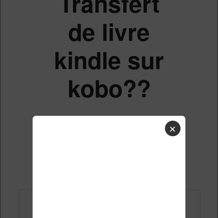
Transfert
de livre
kindle sur
kobo??
✕
Liste des sujets
Répondre