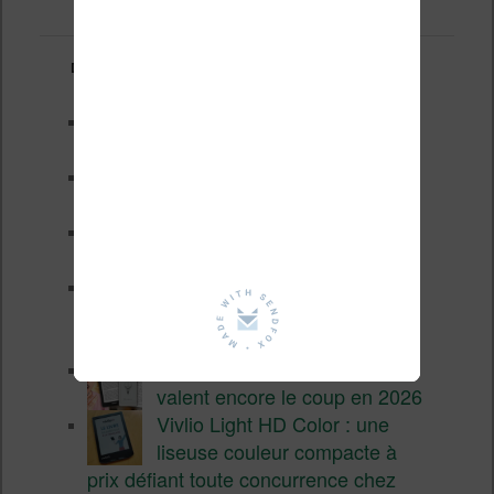
Derniers articles :
Test de la BOOX GO 6 Gen II
Pourquoi les liseuses sont si
chères ?
XTEINK X4 Pro : tactile et
éclairage au programme
Liseuses pas chères chez
Vivlio – réductions de juillet
2026
3 anciennes liseuses qui
valent encore le coup en 2026
Vivlio Light HD Color : une
liseuse couleur compacte à
prix défiant toute concurrence chez