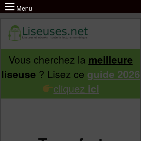
Menu
Vous cherchez la
meilleure
Aller
Aller
? Lisez ce
liseuse
guide 2026
au
au
cliquez
ici
contenu
contenu
principal
secondaire