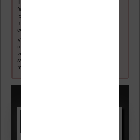
Il est autorisé de laisser un message pour
faire la promotion de vos travaux (livre,
logiciel ou autre) ayant un lien avec la
lecture
numérique
. Tout ce qui n'est pas en lien avec
cette thématique sera supprimé du forum.
Votre adresse email ne sera
jamais
vendue
ou dévoilée, elle est obligatoire et pourra être
vérifiée par les administrateurs du forum. Ce
système permet de vous laisser écrire des
messages sans inscription préalable.
Promotions sur les liseuses :
Vivlio Light HD Color +
HOUSSE
réduction de 15€