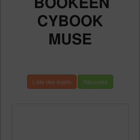
BOOKEEN
CYBOOK
MUSE
Liste des sujets
Répondre