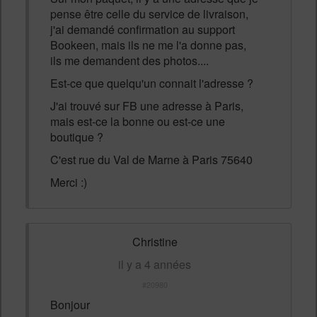
pense être celle du service de livraison,
j'ai demandé confirmation au support
Bookeen, mais ils ne me l'a donne pas,
ils me demandent des photos....
Est-ce que quelqu'un connait l'adresse ?
J'ai trouvé sur FB une adresse à Paris,
mais est-ce la bonne ou est-ce une
boutique ?
C'est rue du Val de Marne à Paris 75640
Merci :)
Christine
il y a 4 années
#20980
Bonjour