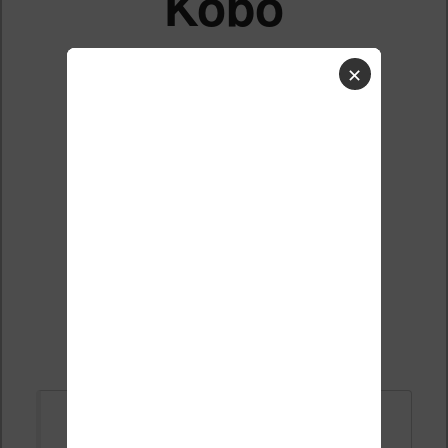
Kobo
aura,
✕
écran
illisible
Liste des sujets
Répondre