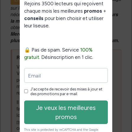
sur le forum, une
modération manuelle
sera
nécessaire. A l'avenir vous devrez
utiliser toujours
la même adresse email
pour vos messages et
obtenir une validation instantannée.
Merci de patienter, votre message peut mettre
plusieurs heures avant d'apparaître sur le forum.
Règles du forum à respecter
:
Vous ne devez pas écrire n'importe quoi.
Vous devez respecter les personnes qui
posent des questions et laissent des
messages. Tous les messages qui ne
respectent pas la loi pourront être supprimés.
Il est autorisé de laisser un message pour
faire la promotion de vos travaux (livre,
logiciel ou autre) ayant un lien avec la
lecture
numérique
. Tout ce qui n'est pas en lien avec
cette thématique sera supprimé du forum.