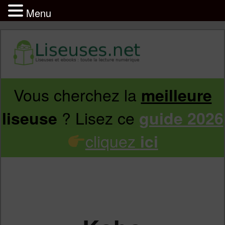
Menu
Vous cherchez la
meilleure
Aller
Aller
? Lisez ce
liseuse
guide 2026
au
au
cliquez
ici
contenu
contenu
principal
secondaire