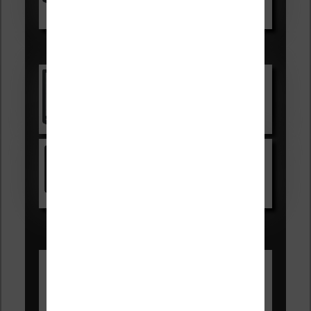
Voir sur Boulanger
Les accessibles :
Vivlio Light Zen
Voir sur Cultura.com
Kindle
Voir sur Amazon.fr
Les Meilleures liseuses pour août
2026