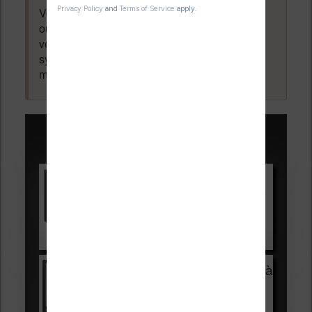
Votre adresse email ne sera
jamais
vendue
ou dévoilée, elle est obligatoire et pourra être
vérifiée par les administrateurs du forum. Ce
système permet de vous laisser écrire des
messages sans inscription préalable.
Promotions sur les liseuses :
Vivlio Light HD Color +
HOUSSE
réduction de 15€
Voir sur Cultura.com
Vivlio Light Zen + HOUSSE à
99,99€
129,99€