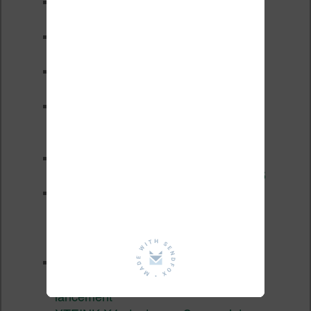
Test de la BOOX GO 6 Gen II
Pourquoi les liseuses sont si
chères ?
XTEINK X4 Pro : tactile et
éclairage au programme
Liseuses pas chères chez
Vivlio – réductions de juillet
2026
3 anciennes liseuses qui
valent encore le coup en 2026
Vivlio Light HD Color : une
liseuse couleur compacte à
prix défiant toute concurrence chez
Cultura
La liseuse Vivlio One est un
succès 9 mois après son
lancement