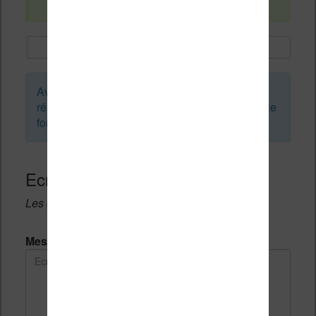
Avant de créer un sujet ou de laisser une
réponse, vous pouvez faire une recherche sur le
forum :
Ecrivez une réponse
Les champs notés avec un * sont obligatoires.
Message *