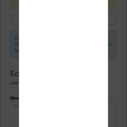
Avant de créer un sujet ou de laisser une
réponse, vous pouvez faire une recherche sur le
forum :
Ecrivez une réponse
Les champs notés avec un * sont obligatoires.
Message *