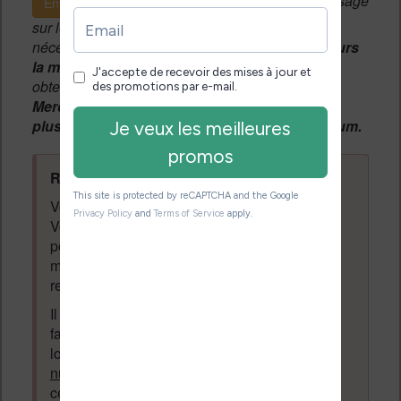
Si c'est votre premier message
Envoyer le message
sur le forum, une
modération manuelle
sera
nécessaire. A l'avenir vous devrez
utiliser toujours
la même adresse email
pour vos messages et
obtenir une validation instantannée.
Merci de patienter, votre message peut mettre
plusieurs heures avant d'apparaître sur le forum.
Règles du forum à respecter
:
Vous ne devez pas écrire n'importe quoi.
Vous devez respecter les personnes qui
posent des questions et laissent des
messages. Tous les messages qui ne
respectent pas la loi pourront être supprimés.
Il est autorisé de laisser un message pour
faire la promotion de vos travaux (livre,
logiciel ou autre) ayant un lien avec la
lecture
numérique
. Tout ce qui n'est pas en lien avec
cette thématique sera supprimé du forum.