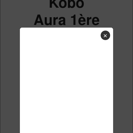
Kobo
Aura 1ère
génération
✕
ou 2ème
génération
?
Liste des sujets
Répondre