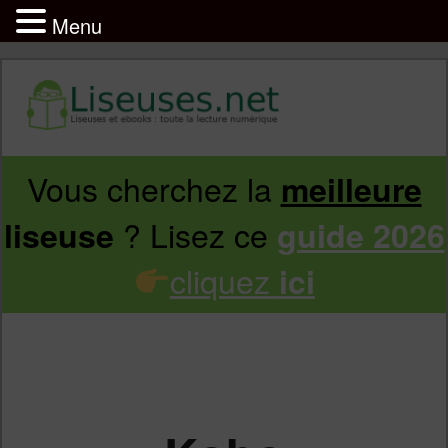
Menu
Vous cherchez la
meilleure
Aller
Aller
? Lisez ce
liseuse
guide 2026
au
au
cliquez
ici
contenu
contenu
principal
secondaire