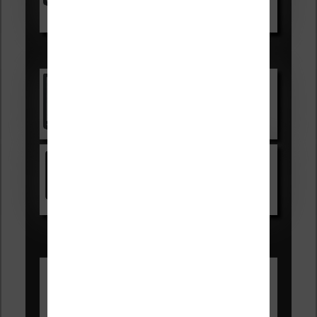
Voir sur Boulanger
Les accessibles :
Vivlio Light Zen
Voir sur Cultura.com
Kindle
Voir sur Amazon.fr
Les Meilleures liseuses pour août
2026