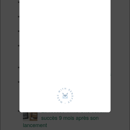
Test de la BOOX GO 6 Gen II
Pourquoi les liseuses sont si
chères ?
XTEINK X4 Pro : tactile et
éclairage au programme
Liseuses pas chères chez
Vivlio – réductions de juillet
2026
3 anciennes liseuses qui
valent encore le coup en 2026
Vivlio Light HD Color : une
liseuse couleur compacte à
prix défiant toute concurrence chez
Cultura
La liseuse Vivlio One est un
succès 9 mois après son
lancement