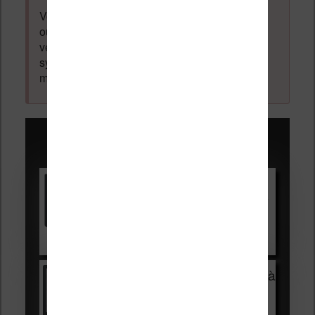
Votre adresse email ne sera
jamais
vendue
ou dévoilée, elle est obligatoire et pourra être
vérifiée par les administrateurs du forum. Ce
système permet de vous laisser écrire des
messages sans inscription préalable.
Promotions sur les liseuses :
Vivlio Light HD Color +
HOUSSE
réduction de 15€
Voir sur Cultura.com
Vivlio Light Zen + HOUSSE à
99,99€
129,99€