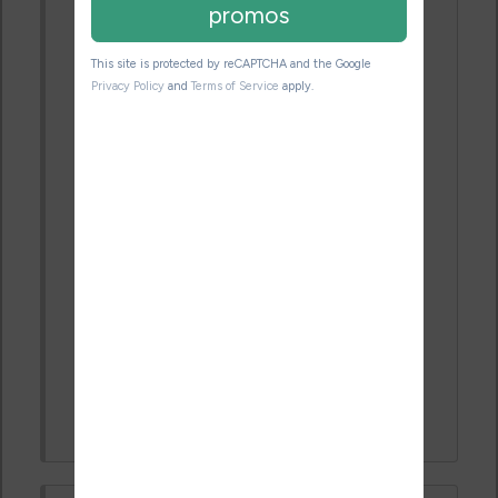
potentiels lecteurs. Je sui resté par contre
très étonné en allant voir mon fils à
Boulogne Billancourt pourtant proche de
Paris de voir dans une grande Fnac
qu'aucun de vos 2 romans ne figuraient
en rayon, que le spécialiste du rayon
polars et thrillers ne vous connaissait pas
et encore moins le système unique par
code de la fin aléatoire de votre second
roman...on croit rêver alors que dans
n'importe quelle petite librairie, on trouve
sans souci votre dernier voire vos deux
romans...
Cordialement
PS: j'ai adoré Charades, je me réserve
Cyanure pour une autre lecture....car je
goûte un peu à différents auteurs :)