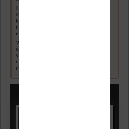
Il est autorisé de laisser un message pour
faire la promotion de vos travaux (livre,
logiciel ou autre) ayant un lien avec la
lecture
numérique
. Tout ce qui n'est pas en lien avec
cette thématique sera supprimé du forum.
Votre adresse email ne sera
jamais
vendue
ou dévoilée, elle est obligatoire et pourra être
vérifiée par les administrateurs du forum. Ce
système permet de vous laisser écrire des
messages sans inscription préalable.
Promotions sur les liseuses :
Vivlio Light HD Color +
HOUSSE
réduction de 15€