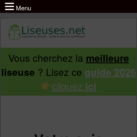
Menu
Vous cherchez la
meilleure
Aller
Aller
? Lisez ce
liseuse
guide 2026
au
au
cliquez
ici
contenu
contenu
principal
secondaire