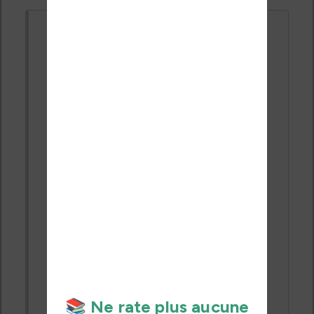
Laurent Loison
il y a 9 années
site
#18356
Bonjour Claude
Je me permets de répondre un peu
tardivement. Le code n'est absolument
pas payant en version papier. Le lecteur
n'a qu'à le rentrer et suivre les
instructions.
En revanche, pour les utilisateurs de
liseuses, ce bonus est en effet accessible
sur commande à 2.5 €(lien est précisé).
Pas d'autres possibilités techniques.
L'éditeur ne l'a en effet pas mentionné
dans la description de l'ebook, en
revanche il a mis un prix en