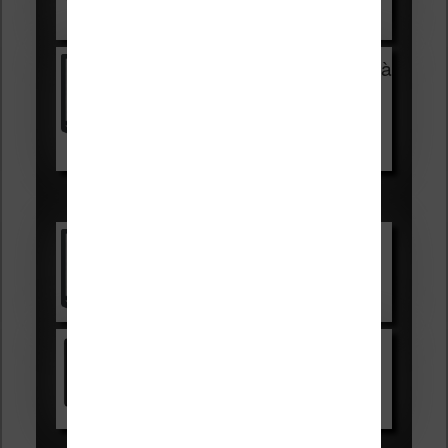
Voir sur Cultura.com
Vivlio Light Zen + HOUSSE à
99,99€
129,99€
Voir sur Boulanger
Les accessibles :
Vivlio Light Zen
Voir sur Cultura.com
Kindle
Voir sur Amazon.fr
Les Meilleures liseuses pour août