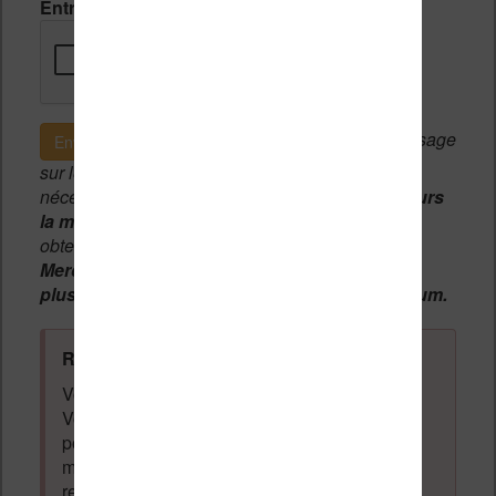
Entrez le code de vérification
Si c'est votre premier message
Envoyer le message
sur le forum, une
modération manuelle
sera
nécessaire. A l'avenir vous devrez
utiliser toujours
la même adresse email
pour vos messages et
obtenir une validation instantannée.
Merci de patienter, votre message peut mettre
plusieurs heures avant d'apparaître sur le forum.
Règles du forum à respecter
:
Vous ne devez pas écrire n'importe quoi.
Vous devez respecter les personnes qui
posent des questions et laissent des
messages. Tous les messages qui ne
respectent pas la loi pourront être supprimés.