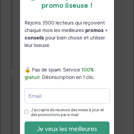
conséquence, 9.99 l'ebook contre 12.99
pour les copains de chez Hugo Thriller
ou d'autres maisons d'édition.
Si techniquement cela avait été possible,
il aurait été vendu avec un code, à 12.99.
Parfois on ne peut trouver de solution
parfaite et l'on peut seulement faire au
mieux...
Claude arquin
il y a 9 années
#18362
Merci Laurent , vous m'aviez déjà
répondu sur les avis de lecteurs du site
Amazon mais je vous remercie de
repréciser ces informations pour d'autres