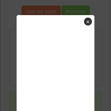
Liste des sujets
Répondre
✕
Claude arquin
il y a 9 années