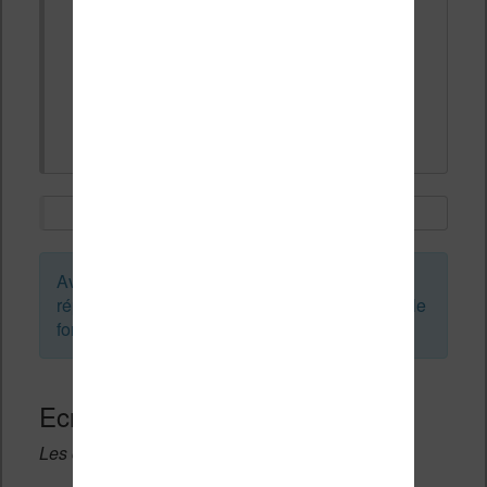
Bonjour,
je viens de dévorer le livre Cyanure, mais
le site web pour aller à la fin de livre n'est
plus accessible?
Avant de créer un sujet ou de laisser une
réponse, vous pouvez faire une recherche sur le
forum :
Ecrivez une réponse
Les champs notés avec un * sont obligatoires.