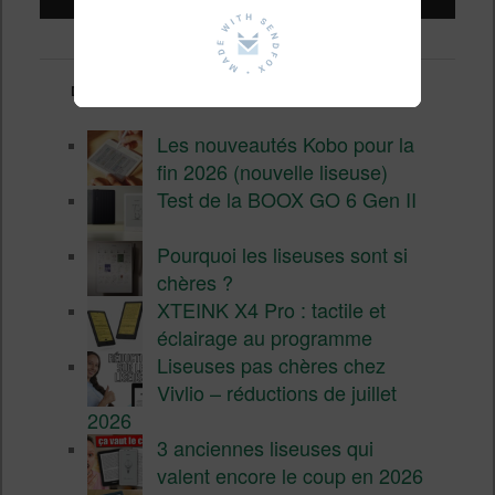
Derniers articles :
Les nouveautés Kobo pour la
fin 2026 (nouvelle liseuse)
Test de la BOOX GO 6 Gen II
Pourquoi les liseuses sont si
chères ?
XTEINK X4 Pro : tactile et
éclairage au programme
Liseuses pas chères chez
Vivlio – réductions de juillet
2026
3 anciennes liseuses qui
valent encore le coup en 2026