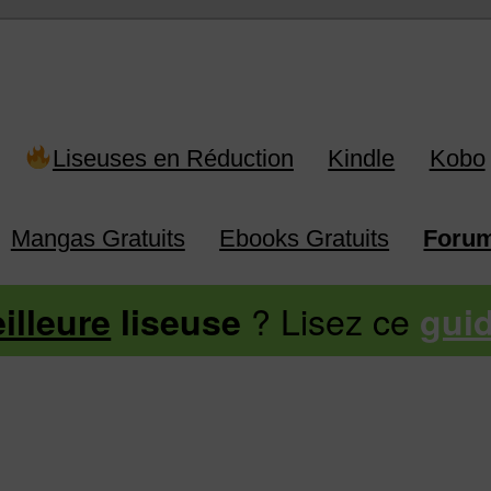
Liseuses en Réduction
Kindle
Kobo
Mangas Gratuits
Ebooks Gratuits
Foru
? Lisez ce
illeure
liseuse
gui