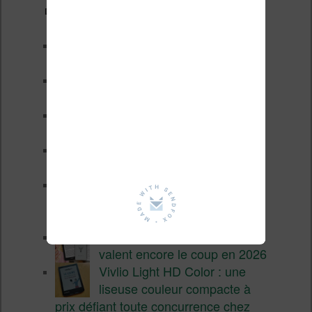
Derniers articles :
Les nouveautés Kobo pour la
fin 2026 (nouvelle liseuse)
Test de la BOOX GO 6 Gen II
Pourquoi les liseuses sont si
chères ?
XTEINK X4 Pro : tactile et
éclairage au programme
Liseuses pas chères chez
Vivlio – réductions de juillet
2026
3 anciennes liseuses qui
valent encore le coup en 2026
Vivlio Light HD Color : une
liseuse couleur compacte à
prix défiant toute concurrence chez