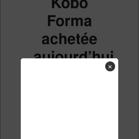
Kobo
Forma
achetée
aujourd’hui
✕
ne trouve
pas mon
wifi