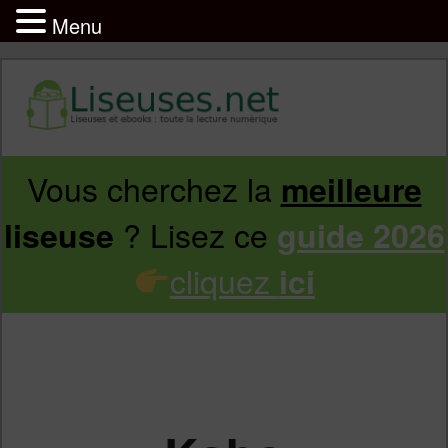
Menu
Vous cherchez la
meilleure
Aller
Aller
? Lisez ce
liseuse
guide 2026
au
au
cliquez
ici
contenu
contenu
principal
secondaire