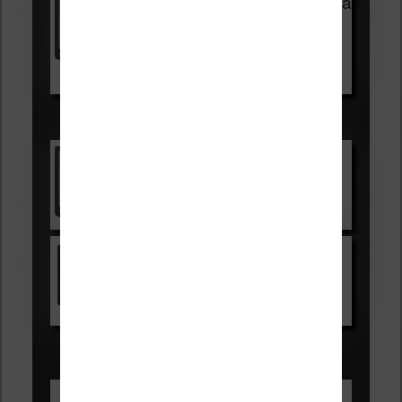
Vivlio Light Zen + HOUSSE à
99,99€
129,99€
Voir sur Boulanger
Les accessibles :
Vivlio Light Zen
Voir sur Cultura.com
Kindle
Voir sur Amazon.fr
Les Meilleures liseuses pour août
2026