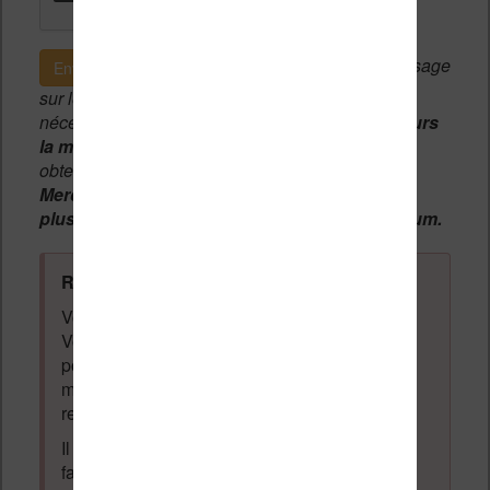
Si c'est votre premier message
Envoyer le message
sur le forum, une
modération manuelle
sera
nécessaire. A l'avenir vous devrez
utiliser toujours
la même adresse email
pour vos messages et
obtenir une validation instantannée.
Merci de patienter, votre message peut mettre
plusieurs heures avant d'apparaître sur le forum.
Règles du forum à respecter
:
Vous ne devez pas écrire n'importe quoi.
Vous devez respecter les personnes qui
posent des questions et laissent des
messages. Tous les messages qui ne
respectent pas la loi pourront être supprimés.
Il est autorisé de laisser un message pour
faire la promotion de vos travaux (livre,