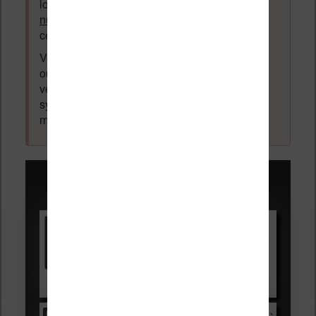
logiciel ou autre) ayant un lien avec la
lecture
numérique
. Tout ce qui n'est pas en lien avec
cette thématique sera supprimé du forum.
Votre adresse email ne sera
jamais
vendue
ou dévoilée, elle est obligatoire et pourra être
vérifiée par les administrateurs du forum. Ce
système permet de vous laisser écrire des
messages sans inscription préalable.
Promotions sur les liseuses :
Vivlio Light HD Color +
HOUSSE
réduction de 15€
Voir sur Cultura.com