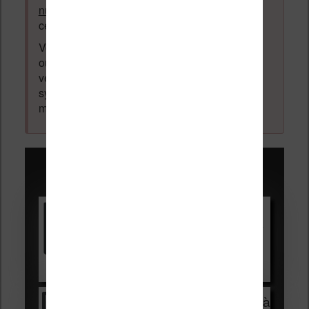
numérique
. Tout ce qui n'est pas en lien avec
cette thématique sera supprimé du forum.
Votre adresse email ne sera
jamais
vendue
ou dévoilée, elle est obligatoire et pourra être
vérifiée par les administrateurs du forum. Ce
système permet de vous laisser écrire des
messages sans inscription préalable.
Promotions sur les liseuses :
Vivlio Light HD Color +
HOUSSE
réduction de 15€
Voir sur Cultura.com
Vivlio Light Zen + HOUSSE à