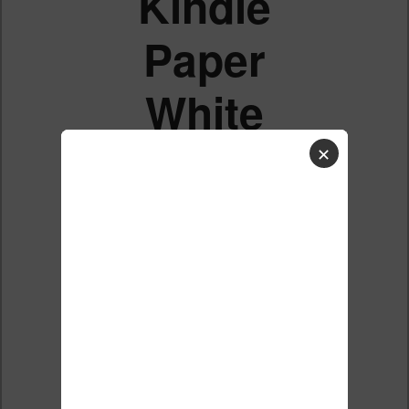
Kindle
Paper
White
infomation
✕
de temps
de lecture
Liste des sujets
Répondre