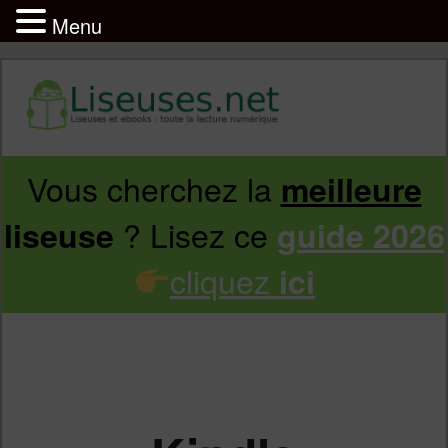
Menu
Vous cherchez la
meilleure
Aller
Aller
? Lisez ce
liseuse
guide 2026
au
au
cliquez
ici
contenu
contenu
principal
secondaire