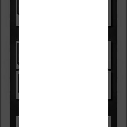
99,99€
129,99€
Voir sur Boulanger
Les accessibles :
Vivlio Light Zen
Voir sur Cultura.com
Kindle
Voir sur Amazon.fr
Les Meilleures liseuses pour août
2026