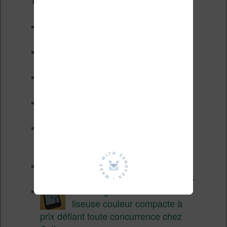
Derniers articles :
Les nouveautés Kobo pour la
fin 2026 (nouvelle liseuse)
Test de la BOOX GO 6 Gen II
Pourquoi les liseuses sont si
chères ?
XTEINK X4 Pro : tactile et
éclairage au programme
Liseuses pas chères chez
Vivlio – réductions de juillet
2026
3 anciennes liseuses qui
valent encore le coup en 2026
Vivlio Light HD Color : une
liseuse couleur compacte à
prix défiant toute concurrence chez