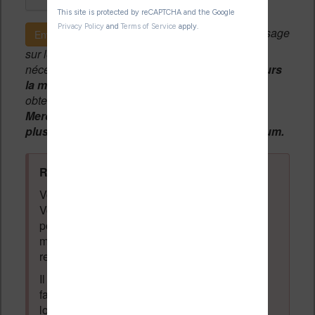
Si c'est votre premier message
Envoyer le message
sur le forum, une
modération manuelle
sera
nécessaire. A l'avenir vous devrez
utiliser toujours
la même adresse email
pour vos messages et
obtenir une validation instantannée.
Merci de patienter, votre message peut mettre
plusieurs heures avant d'apparaître sur le forum.
Règles du forum à respecter
:
Vous ne devez pas écrire n'importe quoi.
Vous devez respecter les personnes qui
posent des questions et laissent des
messages. Tous les messages qui ne
respectent pas la loi pourront être supprimés.
Il est autorisé de laisser un message pour
faire la promotion de vos travaux (livre,
logiciel ou autre) ayant un lien avec la
lecture