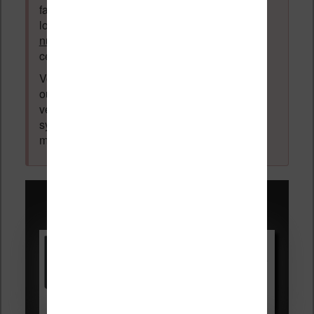
faire la promotion de vos travaux (livre,
logiciel ou autre) ayant un lien avec la
lecture
numérique
. Tout ce qui n'est pas en lien avec
cette thématique sera supprimé du forum.
Votre adresse email ne sera
jamais
vendue
ou dévoilée, elle est obligatoire et pourra être
vérifiée par les administrateurs du forum. Ce
système permet de vous laisser écrire des
messages sans inscription préalable.
Promotions sur les liseuses :
Vivlio Light HD Color +
HOUSSE
réduction de 15€
Voir sur Cultura.com