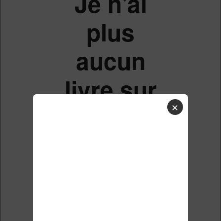
Je n'ai
plus
aucun
livre sur
✕
ma kobo
clara HD
Liste des sujets
Répondre