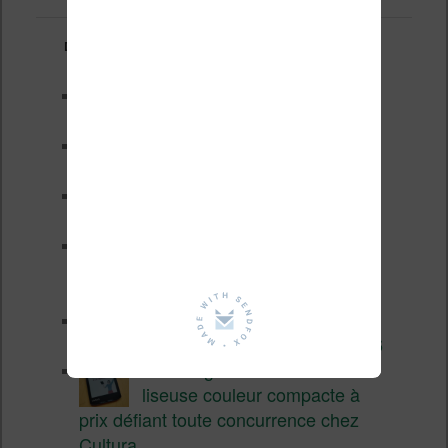
Derniers articles :
Test de la BOOX GO 6 Gen II
Pourquoi les liseuses sont si
chères ?
XTEINK X4 Pro : tactile et
éclairage au programme
Liseuses pas chères chez
Vivlio – réductions de juillet
2026
3 anciennes liseuses qui
valent encore le coup en 2026
Vivlio Light HD Color : une
liseuse couleur compacte à
prix défiant toute concurrence chez
Cultura