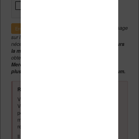
Si c'est votre premier message
Envoyer le message
sur le forum, une
modération manuelle
sera
nécessaire. A l'avenir vous devrez
utiliser toujours
la même adresse email
pour vos messages et
obtenir une validation instantannée.
Merci de patienter, votre message peut mettre
plusieurs heures avant d'apparaître sur le forum.
Règles du forum à respecter
:
Vous ne devez pas écrire n'importe quoi.
Vous devez respecter les personnes qui
posent des questions et laissent des
messages. Tous les messages qui ne
respectent pas la loi pourront être supprimés.
Il est autorisé de laisser un message pour