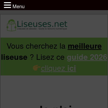
Menu
Vous cherchez la
meilleure
Aller
Aller
? Lisez ce
liseuse
guide 2026
au
au
cliquez
ici
contenu
contenu
principal
secondaire