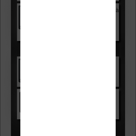
Vivlio Light Zen + HOUSSE à
99,99€
129,99€
Voir sur Boulanger
Les accessibles :
Vivlio Light Zen
Voir sur Cultura.com
Kindle
Voir sur Amazon.fr
Les Meilleures liseuses pour août
2026