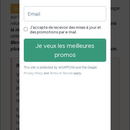
Si c'est votre premier message
Envoyer le message
sur le forum, une
modération manuelle
sera
nécessaire. A l'avenir vous devrez
utiliser toujours
la même adresse email
pour vos messages et
obtenir une validation instantannée.
Merci de patienter, votre message peut mettre
plusieurs heures avant d'apparaître sur le forum.
Règles du forum à respecter
:
Vous ne devez pas écrire n'importe quoi.
Vous devez respecter les personnes qui
posent des questions et laissent des
messages. Tous les messages qui ne
respectent pas la loi pourront être supprimés.
Il est autorisé de laisser un message pour
faire la promotion de vos travaux (livre,
logiciel ou autre) ayant un lien avec la
lecture
numérique
. Tout ce qui n'est pas en lien avec