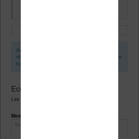
ça devrait marcher.
Avant de créer un sujet ou de laisser une
réponse, vous pouvez faire une recherche sur le
forum :
Ecrivez une réponse
Les champs notés avec un * sont obligatoires.
Message *