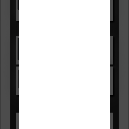
Voir sur Boulanger
Les accessibles :
Vivlio Light Zen
Voir sur Cultura.com
Kindle
Voir sur Amazon.fr
Les Meilleures liseuses pour août
2026