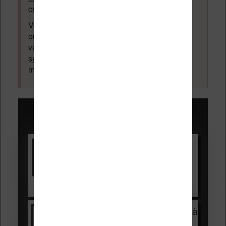
cette thématique sera supprimé du forum.
Votre adresse email ne sera
jamais
vendue
ou dévoilée, elle est obligatoire et pourra être
vérifiée par les administrateurs du forum. Ce
système permet de vous laisser écrire des
messages sans inscription préalable.
Promotions sur les liseuses :
Vivlio Light HD Color +
HOUSSE
réduction de 15€
Voir sur Cultura.com
Vivlio Light Zen + HOUSSE à
99,99€
129,99€