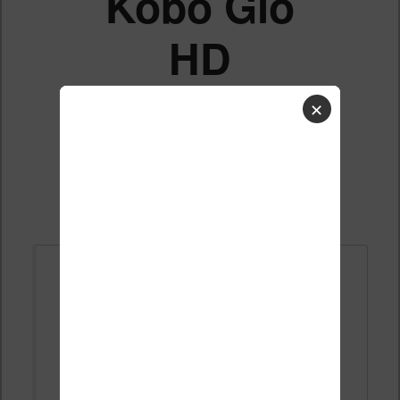
Kobo Glo
HD
✕
Liste des sujets
Répondre