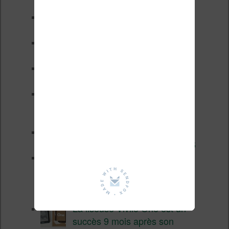
Test de la BOOX GO 6 Gen II
Pourquoi les liseuses sont si
chères ?
XTEINK X4 Pro : tactile et
éclairage au programme
Liseuses pas chères chez
Vivlio – réductions de juillet
2026
3 anciennes liseuses qui
valent encore le coup en 2026
Vivlio Light HD Color : une
liseuse couleur compacte à
prix défiant toute concurrence chez
Cultura
La liseuse Vivlio One est un
succès 9 mois après son