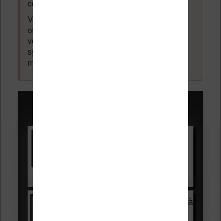
cette thématique sera supprimé du forum.
Votre adresse email ne sera
jamais
vendue
ou dévoilée, elle est obligatoire et pourra être
vérifiée par les administrateurs du forum. Ce
système permet de vous laisser écrire des
messages sans inscription préalable.
Promotions sur les liseuses :
Vivlio Light HD Color +
HOUSSE
réduction de 15€
Voir sur Cultura.com
Vivlio Light Zen + HOUSSE à
99,99€
129,99€