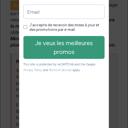
Si c'est votre premier message
Envoyer le message
sur le forum, une
modération manuelle
sera
nécessaire. A l'avenir vous devrez
utiliser toujours
la même adresse email
pour vos messages et
obtenir une validation instantannée.
Merci de patienter, votre message peut mettre
plusieurs heures avant d'apparaître sur le forum.
Règles du forum à respecter
:
Vous ne devez pas écrire n'importe quoi.
Vous devez respecter les personnes qui
posent des questions et laissent des
messages. Tous les messages qui ne
respectent pas la loi pourront être supprimés.
Il est autorisé de laisser un message pour
faire la promotion de vos travaux (livre,
logiciel ou autre) ayant un lien avec la
lecture
numérique
. Tout ce qui n'est pas en lien avec