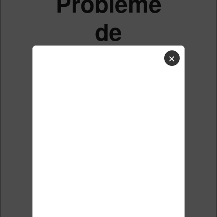
Problème
de
transfert
✕
de livre
par mail
sur
Kindle
Paperwhite