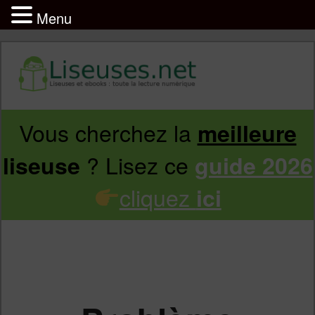
Menu
Vous cherchez la
meilleure
Aller
Aller
? Lisez ce
liseuse
guide 2026
au
au
cliquez
ici
contenu
contenu
principal
secondaire