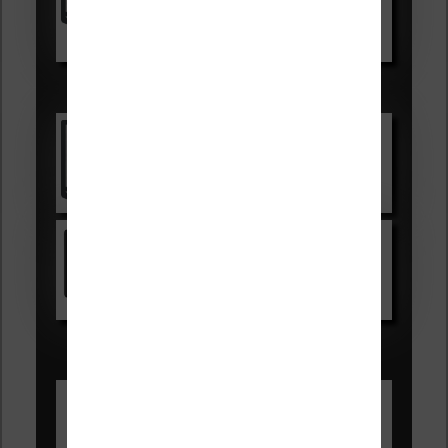
Voir sur Boulanger
Les accessibles :
Vivlio Light Zen
Voir sur Cultura.com
Kindle
Voir sur Amazon.fr
Les Meilleures liseuses pour août
2026