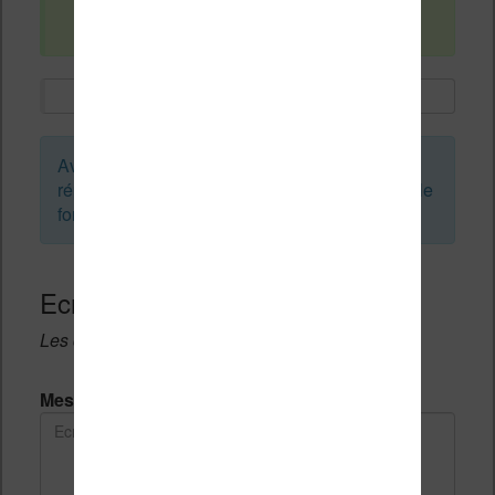
d'avance.
Avant de créer un sujet ou de laisser une
réponse, vous pouvez faire une recherche sur le
forum :
Ecrivez une réponse
Les champs notés avec un * sont obligatoires.
Message *