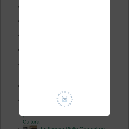
Les nouveautés Kobo pour la
fin 2026 (nouvelle liseuse)
Test de la BOOX GO 6 Gen II
Pourquoi les liseuses sont si
chères ?
XTEINK X4 Pro : tactile et
éclairage au programme
Liseuses pas chères chez
Vivlio – réductions de juillet
2026
3 anciennes liseuses qui
valent encore le coup en 2026
Vivlio Light HD Color : une
liseuse couleur compacte à
prix défiant toute concurrence chez
Cultura
La liseuse Vivlio One est un