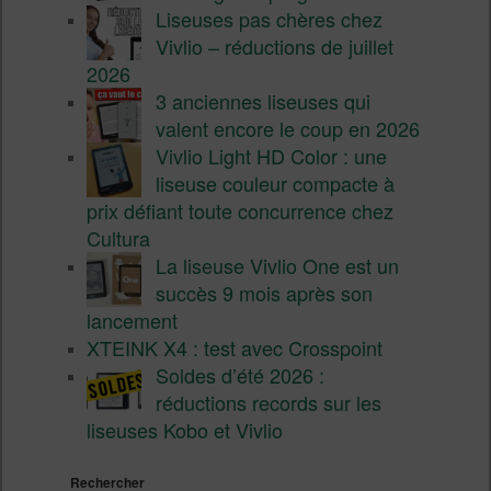
Liseuses pas chères chez
Vivlio – réductions de juillet
2026
3 anciennes liseuses qui
valent encore le coup en 2026
Vivlio Light HD Color : une
liseuse couleur compacte à
prix défiant toute concurrence chez
Cultura
La liseuse Vivlio One est un
succès 9 mois après son
lancement
XTEINK X4 : test avec Crosspoint
Soldes d’été 2026 :
réductions records sur les
liseuses Kobo et Vivlio
Rechercher