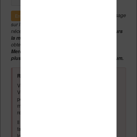
Si c'est votre premier message
Envoyer le message
sur le forum, une
modération manuelle
sera
nécessaire. A l'avenir vous devrez
utiliser toujours
la même adresse email
pour vos messages et
obtenir une validation instantannée.
Merci de patienter, votre message peut mettre
plusieurs heures avant d'apparaître sur le forum.
Règles du forum à respecter
:
Vous ne devez pas écrire n'importe quoi.
Vous devez respecter les personnes qui
posent des questions et laissent des
messages. Tous les messages qui ne
respectent pas la loi pourront être supprimés.
Il est autorisé de laisser un message pour
faire la promotion de vos travaux (livre,
logiciel ou autre) ayant un lien avec la
lecture