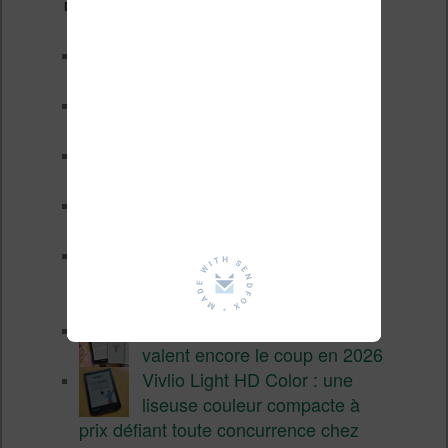
Derniers articles :
Les nouveautés Kobo pour la
fin 2026 (nouvelle liseuse)
Test de la BOOX GO 6 Gen II
Pourquoi les liseuses sont si
chères ?
XTEINK X4 Pro : tactile et
éclairage au programme
Liseuses pas chères chez
Vivlio – réductions de juillet
2026
3 anciennes liseuses qui
valent encore le coup en 2026
Vivlio Light HD Color : une
liseuse couleur compacte à
prix défiant toute concurrence chez