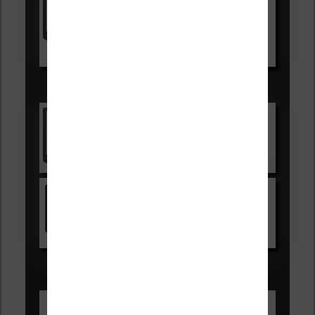
99,99€
129,99€
Voir sur Boulanger
Les accessibles :
Vivlio Light Zen
Voir sur Cultura.com
Kindle
Voir sur Amazon.fr
Les Meilleures liseuses pour août
2026