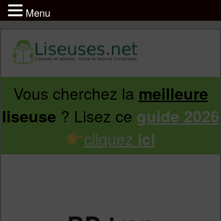
Menu
Vous cherchez la
meilleure
Aller
Aller
? Lisez ce
liseuse
guide 2026
au
au
cliquez
ici
contenu
contenu
principal
secondaire