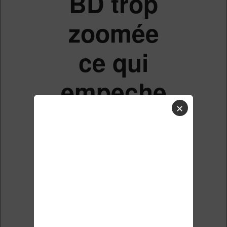
BD trop
zoomée
ce qui
empeche
✕
la lecture
sur Kobo
libra H2O,
comment