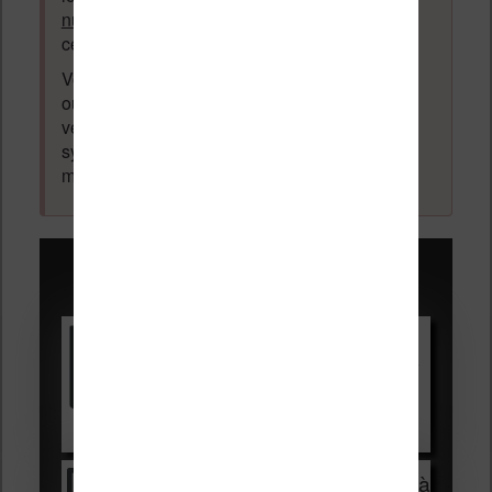
numérique
. Tout ce qui n'est pas en lien avec
cette thématique sera supprimé du forum.
Votre adresse email ne sera
jamais
vendue
ou dévoilée, elle est obligatoire et pourra être
vérifiée par les administrateurs du forum. Ce
système permet de vous laisser écrire des
messages sans inscription préalable.
Promotions sur les liseuses :
Vivlio Light HD Color +
HOUSSE
réduction de 15€
Voir sur Cultura.com
Vivlio Light Zen + HOUSSE à