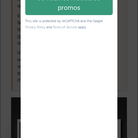
respectent pas la loi pourront être supprimés.
Il est autorisé de laisser un message pour
faire la promotion de vos travaux (livre,
logiciel ou autre) ayant un lien avec la
lecture
numérique
. Tout ce qui n'est pas en lien avec
cette thématique sera supprimé du forum.
Votre adresse email ne sera
jamais
vendue
ou dévoilée, elle est obligatoire et pourra être
vérifiée par les administrateurs du forum. Ce
système permet de vous laisser écrire des
messages sans inscription préalable.
Promotions sur les liseuses :
Vivlio Light HD Color +
HOUSSE
réduction de 15€