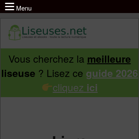
Menu
Vous cherchez la
meilleure
Aller
Aller
? Lisez ce
liseuse
guide 2026
au
au
cliquez
ici
contenu
contenu
principal
secondaire