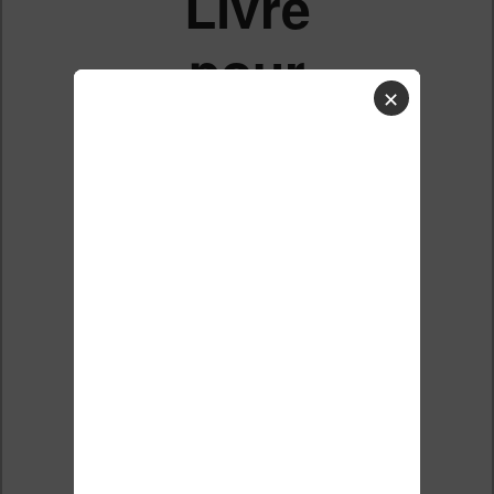
Livre
pour
✕
enfants
pour
kindle
Liste des sujets
Répondre