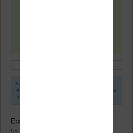
gratuitement des livres pour enfants pour
kindle (type l'école des licornes ou
encore des bd comme les sisters)?
Merci pour votre aide
Mél
Avant de créer un sujet ou de laisser une
réponse, vous pouvez faire une recherche sur le
forum :
Ecrivez une réponse
Les champs notés avec un * sont obligatoires.