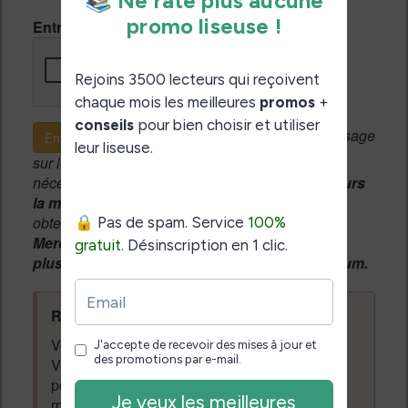
Entrez le code de vérification
Si c'est votre premier message
Envoyer le message
sur le forum, une
modération manuelle
sera
nécessaire. A l'avenir vous devrez
utiliser toujours
la même adresse email
pour vos messages et
obtenir une validation instantannée.
Merci de patienter, votre message peut mettre
plusieurs heures avant d'apparaître sur le forum.
Règles du forum à respecter
:
Vous ne devez pas écrire n'importe quoi.
Vous devez respecter les personnes qui
posent des questions et laissent des
messages. Tous les messages qui ne