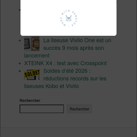
valent encore le coup en 2026
Vivlio Light HD Color : une
liseuse couleur compacte à
prix défiant toute concurrence chez
Cultura
La liseuse Vivlio One est un
succès 9 mois après son
lancement
XTEINK X4 : test avec Crosspoint
Soldes d’été 2026 :
réductions records sur les
liseuses Kobo et Vivlio
Rechercher
Rechercher