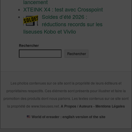
lancement
XTEINK X4 : test avec Crosspoint
Soldes d’été 2026 :
réductions records sur les
liseuses Kobo et Vivlio
Rechercher
Rechercher
Les photos contenues sur ce site sont la propriété de leurs éditeurs et
propriétaires respectifs. Ces éléments sont présents pour illustrer et faire la
promotion des produits dont nous parlons. Les textes contenus sur ce site sont
la propriété de www.liseuses.net.
A Propos / Auteurs
-
Mentions Légales
World of ereader : english version of the site