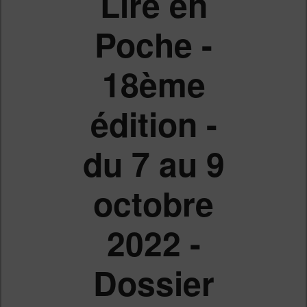
Lire en
Poche -
18ème
édition -
du 7 au 9
octobre
2022 -
Dossier