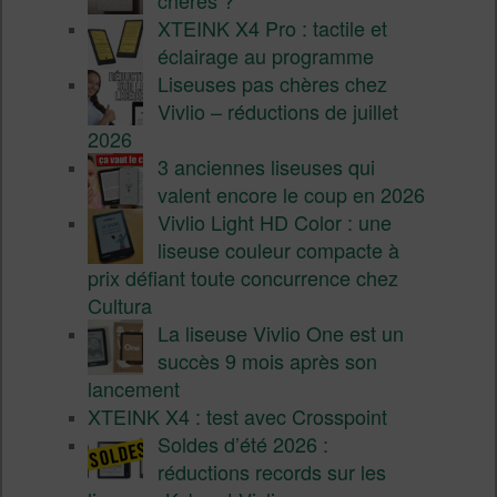
XTEINK X4 Pro : tactile et
éclairage au programme
Liseuses pas chères chez
Vivlio – réductions de juillet
2026
3 anciennes liseuses qui
valent encore le coup en 2026
Vivlio Light HD Color : une
liseuse couleur compacte à
prix défiant toute concurrence chez
Cultura
La liseuse Vivlio One est un
succès 9 mois après son
lancement
XTEINK X4 : test avec Crosspoint
Soldes d’été 2026 :
réductions records sur les