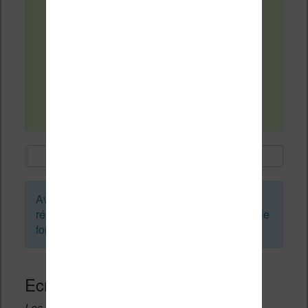
message me dit nécessite du cloud my
vivlio, dès la 1ère mise en route j'ai juste
connecté à mon wifi mais je n'ai pas eu la
demande de connexion identifiant et mot
de passe, j'aurais besoin de conseils
pour résoudre ce problème merci
d'avance
Avant de créer un sujet ou de laisser une
réponse, vous pouvez faire une recherche sur le
forum :
Ecrivez une réponse
Les champs notés avec un * sont obligatoires.