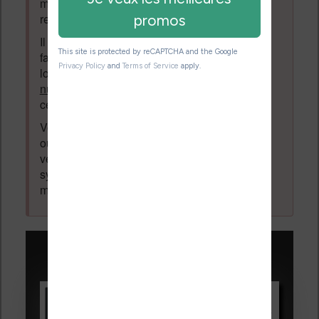
messages. Tous les messages qui ne
respectent pas la loi pourront être supprimés.
Il est autorisé de laisser un message pour
faire la promotion de vos travaux (livre,
logiciel ou autre) ayant un lien avec la
lecture
numérique
. Tout ce qui n'est pas en lien avec
cette thématique sera supprimé du forum.
Votre adresse email ne sera
jamais
vendue
ou dévoilée, elle est obligatoire et pourra être
vérifiée par les administrateurs du forum. Ce
système permet de vous laisser écrire des
messages sans inscription préalable.
Promotions sur les liseuses :
Vivlio Light HD Color +
HOUSSE
réduction de 15€