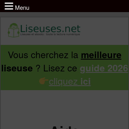
Menu
Vous cherchez la
meilleure
Aller
Aller
? Lisez ce
liseuse
guide 2026
au
au
cliquez
ici
contenu
contenu
principal
secondaire