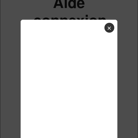
Aide
connexion
✕
liseuse
vivlio
touch lux
5
Liste des sujets
Répondre