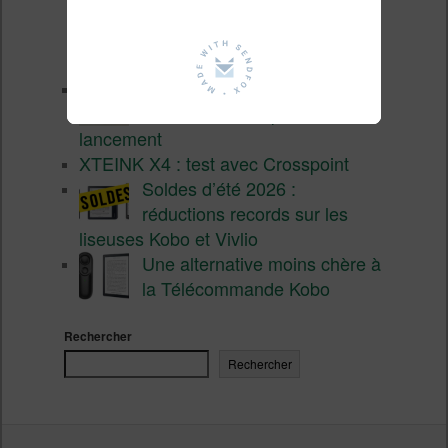
liseuse couleur compacte à
prix défiant toute concurrence chez
Cultura
La liseuse Vivlio One est un
succès 9 mois après son
lancement
XTEINK X4 : test avec Crosspoint
Soldes d’été 2026 :
réductions records sur les
liseuses Kobo et Vivlio
Une alternative moins chère à
la Télécommande Kobo
Rechercher
Rechercher