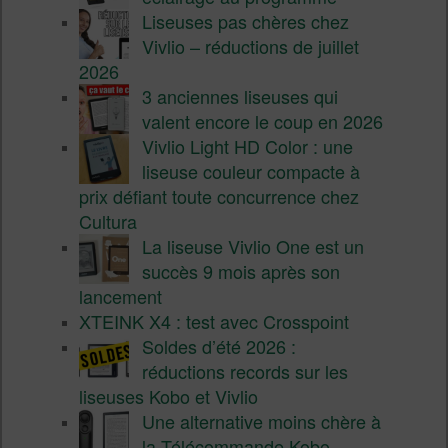
Liseuses pas chères chez
Vivlio – réductions de juillet
2026
3 anciennes liseuses qui
valent encore le coup en 2026
Vivlio Light HD Color : une
liseuse couleur compacte à
prix défiant toute concurrence chez
Cultura
La liseuse Vivlio One est un
succès 9 mois après son
lancement
XTEINK X4 : test avec Crosspoint
Soldes d’été 2026 :
réductions records sur les
liseuses Kobo et Vivlio
Une alternative moins chère à
la Télécommande Kobo