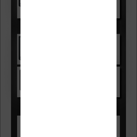
Voir sur Boulanger
Les accessibles :
Vivlio Light Zen
Voir sur Cultura.com
Kindle
Voir sur Amazon.fr
Les Meilleures liseuses pour août
2026