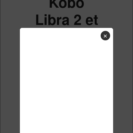
Kobo
Libra 2 et
gestion
✕
des
images
dans le
texte