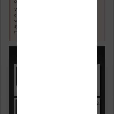
cette thématique sera supprimé du forum.
Votre adresse email ne sera
jamais
vendue
ou dévoilée, elle est obligatoire et pourra être
vérifiée par les administrateurs du forum. Ce
système permet de vous laisser écrire des
messages sans inscription préalable.
Promotions sur les liseuses :
Vivlio Light HD Color +
HOUSSE
réduction de 15€
Voir sur Cultura.com
Vivlio Light Zen + HOUSSE à
99,99€
129,99€