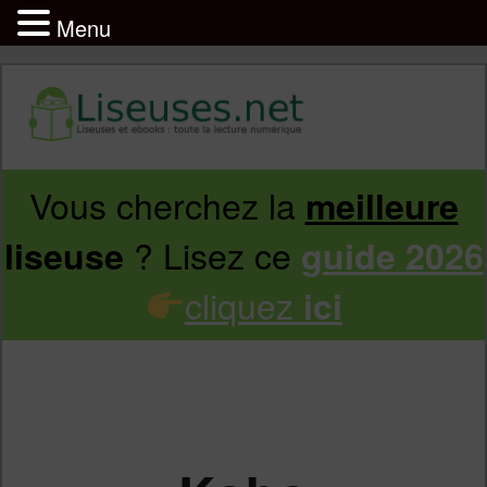
Menu
Vous cherchez la
meilleure
Aller
Aller
? Lisez ce
liseuse
guide 2026
au
au
cliquez
ici
contenu
contenu
principal
secondaire