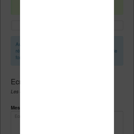
Avez-vous une solution à ce pb ?
Avant de créer un sujet ou de laisser une
réponse, vous pouvez faire une recherche sur le
forum :
Ecrivez une réponse
Les champs notés avec un * sont obligatoires.
Message *