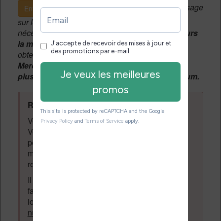
Si c'est votre premier message
Envoyer le message
sur le forum, une
modération manuelle
sera
nécessaire. A l'avenir vous devrez
utiliser toujours
la même adresse email
pour vos messages et
obtenir une validation instantannée.
Merci de patienter, votre message peut mettre
plusieurs heures avant d'apparaître sur le forum.
Règles du forum à respecter
:
Vous ne devez pas écrire n'importe quoi.
Vous devez respecter les personnes qui
posent des questions et laissent des
messages. Tous les messages qui ne
respectent pas la loi pourront être supprimés.
Il est autorisé de laisser un message pour
faire la promotion de vos travaux (livre,
logiciel ou autre) ayant un lien avec la
lecture
numérique
. Tout ce qui n'est pas en lien avec