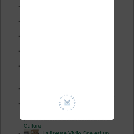
Les nouveautés Kobo pour la
fin 2026 (nouvelle liseuse)
Test de la BOOX GO 6 Gen II
Pourquoi les liseuses sont si
chères ?
XTEINK X4 Pro : tactile et
éclairage au programme
Liseuses pas chères chez
Vivlio – réductions de juillet
2026
3 anciennes liseuses qui
valent encore le coup en 2026
Vivlio Light HD Color : une
liseuse couleur compacte à
prix défiant toute concurrence chez
Cultura
La liseuse Vivlio One est un