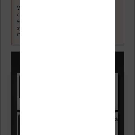
Votre adresse email ne sera
jamais
vendue
ou dévoilée, elle est obligatoire et pourra être
vérifiée par les administrateurs du forum. Ce
système permet de vous laisser écrire des
messages sans inscription préalable.
Promotions sur les liseuses :
Vivlio Light HD Color +
HOUSSE
réduction de 15€
Voir sur Cultura.com
Vivlio Light Zen + HOUSSE à
99,99€
129,99€