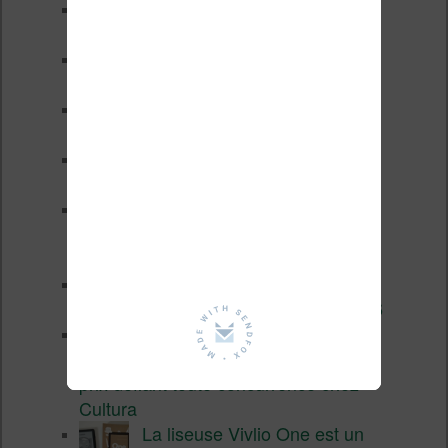
Les nouveautés Kobo pour la
fin 2026 (nouvelle liseuse)
Test de la BOOX GO 6 Gen II
Pourquoi les liseuses sont si
chères ?
XTEINK X4 Pro : tactile et
éclairage au programme
Liseuses pas chères chez
Vivlio – réductions de juillet
2026
3 anciennes liseuses qui
valent encore le coup en 2026
Vivlio Light HD Color : une
liseuse couleur compacte à
prix défiant toute concurrence chez
Cultura
La liseuse Vivlio One est un