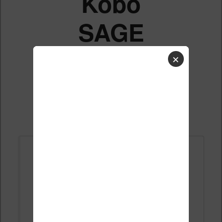
Kobo
SAGE
✕
Liste des sujets
Répondre