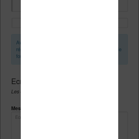
Avant de créer un sujet ou de laisser une
réponse, vous pouvez faire une recherche sur le
forum :
Ecrivez une réponse
Les champs notés avec un * sont obligatoires.
Message *