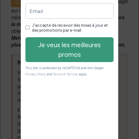
Si c'est votre premier message
Envoyer le message
sur le forum, une
modération manuelle
sera
nécessaire. A l'avenir vous devrez
utiliser toujours
la même adresse email
pour vos messages et
obtenir une validation instantannée.
Merci de patienter, votre message peut mettre
plusieurs heures avant d'apparaître sur le forum.
Règles du forum à respecter
:
Vous ne devez pas écrire n'importe quoi.
Vous devez respecter les personnes qui
posent des questions et laissent des
messages. Tous les messages qui ne
respectent pas la loi pourront être supprimés.
Il est autorisé de laisser un message pour
faire la promotion de vos travaux (livre,
logiciel ou autre) ayant un lien avec la
lecture
numérique
. Tout ce qui n'est pas en lien avec
cette thématique sera supprimé du forum.