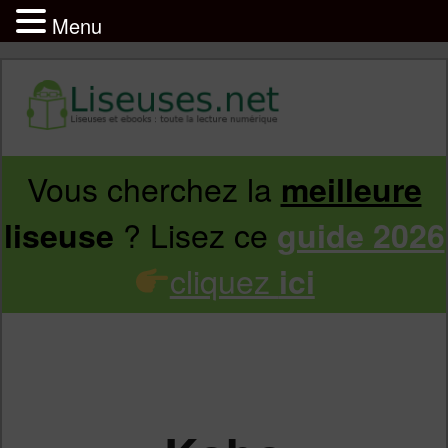
Menu
Vous cherchez la
meilleure
Aller
Aller
? Lisez ce
liseuse
guide 2026
au
au
cliquez
ici
contenu
contenu
principal
secondaire