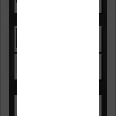
Voir sur Boulanger
Les accessibles :
Vivlio Light Zen
Voir sur Cultura.com
Kindle
Voir sur Amazon.fr
Les Meilleures liseuses pour août
2026