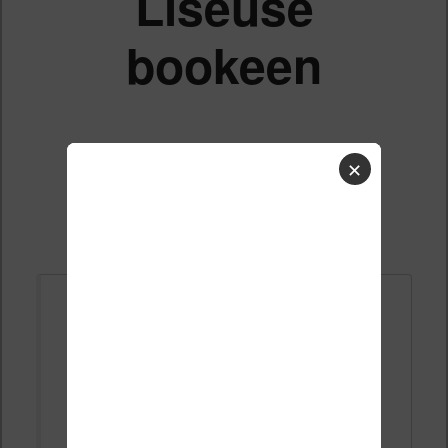
Liseuse
bookeen
✕
Liste des sujets
Répondre