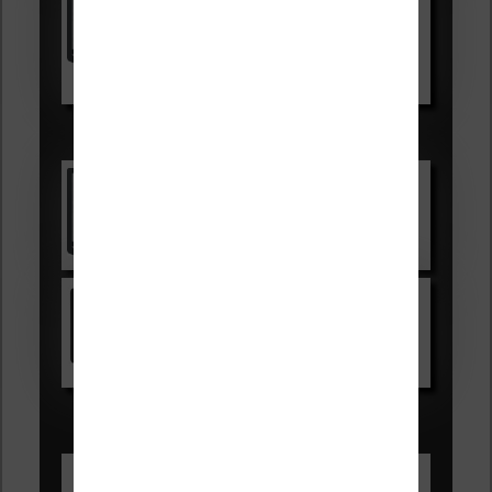
99,99€
129,99€
Voir sur Boulanger
Les accessibles :
Vivlio Light Zen
Voir sur Cultura.com
Kindle
Voir sur Amazon.fr
Les Meilleures liseuses pour août
2026