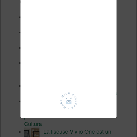
Derniers articles :
Test de la BOOX GO 6 Gen II
Pourquoi les liseuses sont si
chères ?
XTEINK X4 Pro : tactile et
éclairage au programme
Liseuses pas chères chez
Vivlio – réductions de juillet
2026
3 anciennes liseuses qui
valent encore le coup en 2026
Vivlio Light HD Color : une
liseuse couleur compacte à
prix défiant toute concurrence chez
Cultura
La liseuse Vivlio One est un