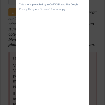
Si c'est votre premier message
Envoyer le message
sur le forum, une
modération manuelle
sera
nécessaire. A l'avenir vous devrez
utiliser toujours
la même adresse email
pour vos messages et
obtenir une validation instantannée.
Merci de patienter, votre message peut mettre
plusieurs heures avant d'apparaître sur le forum.
Règles du forum à respecter
:
Vous ne devez pas écrire n'importe quoi.
Vous devez respecter les personnes qui
posent des questions et laissent des
messages. Tous les messages qui ne
respectent pas la loi pourront être supprimés.
Il est autorisé de laisser un message pour
faire la promotion de vos travaux (livre,
logiciel ou autre) ayant un lien avec la
lecture