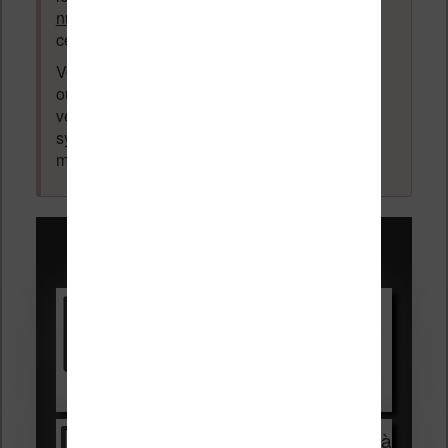
numérique
. Tout ce qui n'est pas en lien avec
cette thématique sera supprimé du forum.
Votre adresse email ne sera
jamais
vendue
ou dévoilée, elle est obligatoire et pourra être
vérifiée par les administrateurs du forum. Ce
système permet de vous laisser écrire des
messages sans inscription préalable.
Promotions sur les liseuses :
Vivlio Light HD Color +
HOUSSE
réduction de 15€
Voir sur Cultura.com
Vivlio Light Zen + HOUSSE à