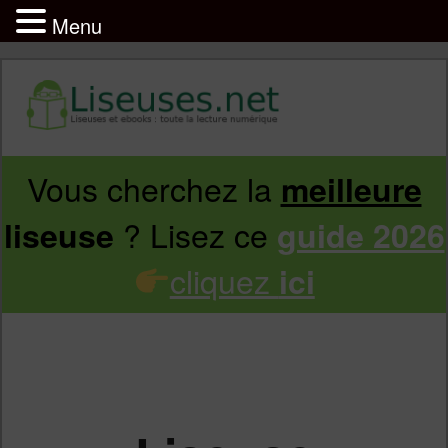
Menu
Vous cherchez la
meilleure
Aller
Aller
? Lisez ce
liseuse
guide 2026
au
au
cliquez
ici
contenu
contenu
principal
secondaire