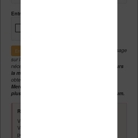
Entrez le code de vérification
Si c'est votre premier message
Envoyer le message
sur le forum, une
modération manuelle
sera
nécessaire. A l'avenir vous devrez
utiliser toujours
la même adresse email
pour vos messages et
obtenir une validation instantannée.
Merci de patienter, votre message peut mettre
plusieurs heures avant d'apparaître sur le forum.
Règles du forum à respecter
:
Vous ne devez pas écrire n'importe quoi.
Vous devez respecter les personnes qui
posent des questions et laissent des