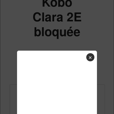
Kobo
Clara 2E
bloquée
✕
Liste des sujets
Répondre