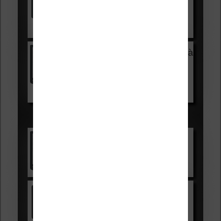
HOUSSE
réduction de 15€
Voir sur Cultura.com
Vivlio Light Zen + HOUSSE à
99,99€
129,99€
Voir sur Boulanger
Les accessibles :
Vivlio Light Zen
Voir sur Cultura.com
Kindle
Voir sur Amazon.fr