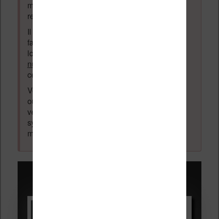
messages. Tous les messages qui ne
respectent pas la loi pourront être supprimés.
Il est autorisé de laisser un message pour
faire la promotion de vos travaux (livre,
logiciel ou autre) ayant un lien avec la
lecture
numérique
. Tout ce qui n'est pas en lien avec
cette thématique sera supprimé du forum.
Votre adresse email ne sera
jamais
vendue
ou dévoilée, elle est obligatoire et pourra être
vérifiée par les administrateurs du forum. Ce
système permet de vous laisser écrire des
messages sans inscription préalable.
Promotions sur les liseuses :
Vivlio Light HD Color +