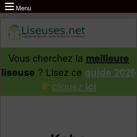
Menu
Vous cherchez la
meilleure
Aller
Aller
? Lisez ce
liseuse
guide 2026
au
au
cliquez
ici
contenu
contenu
principal
secondaire