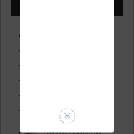
Liseuses pas chères !
Derniers articles :
Les nouveautés Kobo pour la
fin 2026 (nouvelle liseuse)
Test de la BOOX GO 6 Gen II
Pourquoi les liseuses sont si
chères ?
XTEINK X4 Pro : tactile et
éclairage au programme
Liseuses pas chères chez
Vivlio – réductions de juillet
2026
3 anciennes liseuses qui