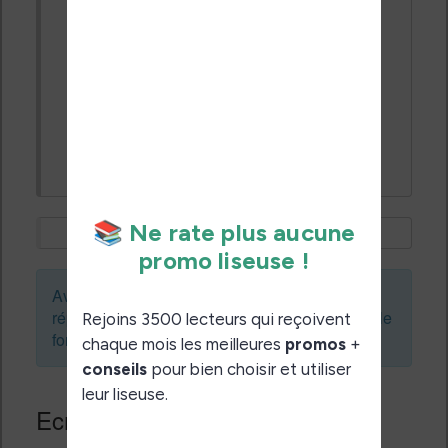
carte SD, mais quand je force un
allumage, rien ne se passe, l'écran noir,
avec les 3 points et le symbole
marche/arret barré reste présent. Comme
si la maj ne s'enclenchée pas...
une idée de ce que vous avez fait pour
débloquer votre kobo ?
Avant de créer un sujet ou de laisser une
réponse, vous pouvez faire une recherche sur le
forum :
Ecrivez une réponse