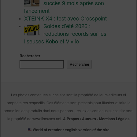
succès 9 mois après son
lancement
XTEINK X4 : test avec Crosspoint
Soldes d’été 2026 :
réductions records sur les
liseuses Kobo et Vivlio
Rechercher
Rechercher
Les photos contenues sur ce site sont la propriété de leurs éditeurs et
propriétaires respectifs. Ces éléments sont présents pour illustrer et faire la
promotion des produits dont nous parlons. Les textes contenus sur ce site sont
la propriété de www.liseuses.net.
A Propos / Auteurs
-
Mentions Légales
World of ereader : english version of the site