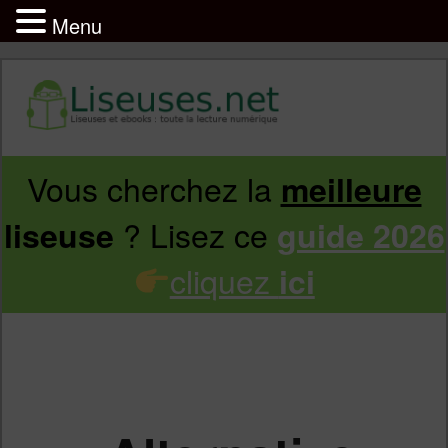
Menu
Vous cherchez la
meilleure
Aller
Aller
? Lisez ce
liseuse
guide 2026
au
au
cliquez
ici
contenu
contenu
principal
secondaire