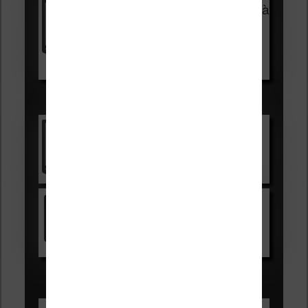
Vivlio Light Zen + HOUSSE à
99,99€
129,99€
Voir sur Boulanger
Les accessibles :
Vivlio Light Zen
Voir sur Cultura.com
Kindle
Voir sur Amazon.fr
Les Meilleures liseuses pour août
2026