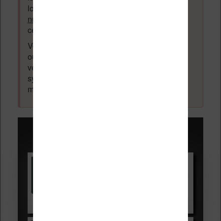
logiciel ou autre) ayant un lien avec la
lecture
numérique
. Tout ce qui n'est pas en lien avec
cette thématique sera supprimé du forum.
Votre adresse email ne sera
jamais
vendue
ou dévoilée, elle est obligatoire et pourra être
vérifiée par les administrateurs du forum. Ce
système permet de vous laisser écrire des
messages sans inscription préalable.
Promotions sur les liseuses :
Vivlio Light HD Color +
HOUSSE
réduction de 15€
Voir sur Cultura.com