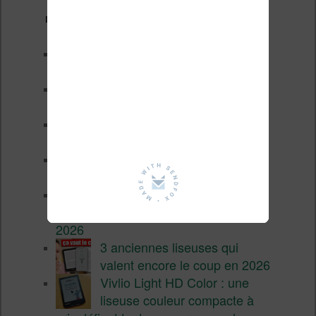
Derniers articles :
Les nouveautés Kobo pour la
fin 2026 (nouvelle liseuse)
Test de la BOOX GO 6 Gen II
Pourquoi les liseuses sont si
chères ?
XTEINK X4 Pro : tactile et
éclairage au programme
Liseuses pas chères chez
Vivlio – réductions de juillet
2026
3 anciennes liseuses qui
valent encore le coup en 2026
Vivlio Light HD Color : une
liseuse couleur compacte à