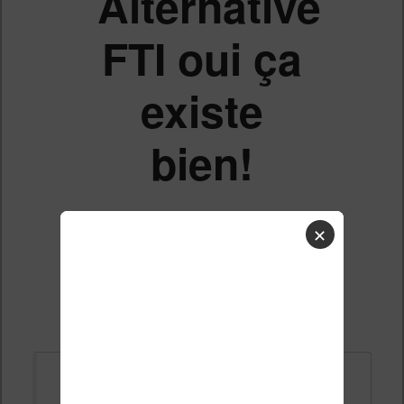
Alternative
FTI oui ça
existe
bien!
✕
Liste des sujets
Répondre