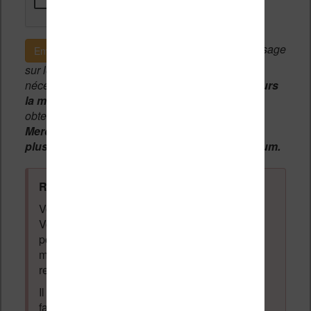
Si c'est votre premier message
Envoyer le message
sur le forum, une
modération manuelle
sera
nécessaire. A l'avenir vous devrez
utiliser toujours
la même adresse email
pour vos messages et
obtenir une validation instantannée.
Merci de patienter, votre message peut mettre
plusieurs heures avant d'apparaître sur le forum.
Règles du forum à respecter
:
Vous ne devez pas écrire n'importe quoi.
Vous devez respecter les personnes qui
posent des questions et laissent des
messages. Tous les messages qui ne
respectent pas la loi pourront être supprimés.
Il est autorisé de laisser un message pour
faire la promotion de vos travaux (livre,