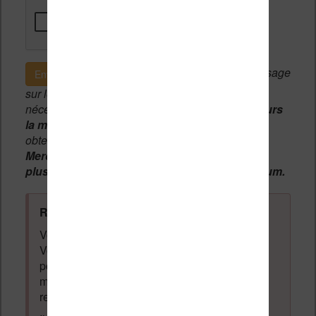
Si c'est votre premier message
Envoyer le message
sur le forum, une
modération manuelle
sera
nécessaire. A l'avenir vous devrez
utiliser toujours
la même adresse email
pour vos messages et
obtenir une validation instantannée.
Merci de patienter, votre message peut mettre
plusieurs heures avant d'apparaître sur le forum.
Règles du forum à respecter
:
Vous ne devez pas écrire n'importe quoi.
Vous devez respecter les personnes qui
posent des questions et laissent des
messages. Tous les messages qui ne
respectent pas la loi pourront être supprimés.