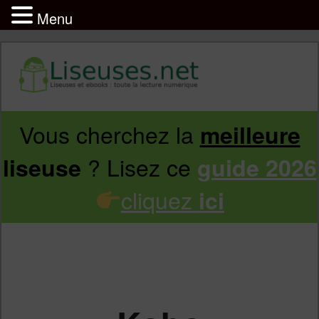
Menu
Vous cherchez la
meilleure
Aller
Aller
? Lisez ce
liseuse
guide 2026
au
au
cliquez
ici
contenu
contenu
principal
secondaire