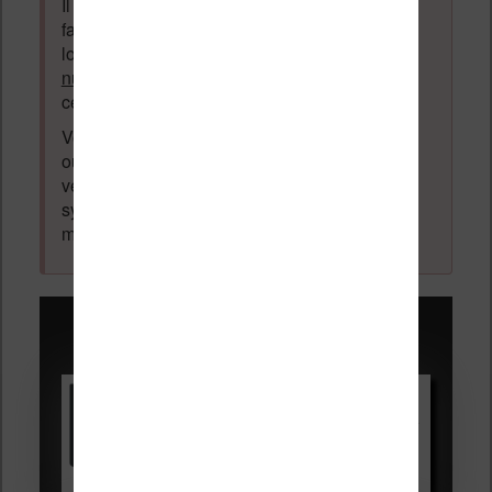
Il est autorisé de laisser un message pour
faire la promotion de vos travaux (livre,
logiciel ou autre) ayant un lien avec la
lecture
numérique
. Tout ce qui n'est pas en lien avec
cette thématique sera supprimé du forum.
Votre adresse email ne sera
jamais
vendue
ou dévoilée, elle est obligatoire et pourra être
vérifiée par les administrateurs du forum. Ce
système permet de vous laisser écrire des
messages sans inscription préalable.
Promotions sur les liseuses :
Vivlio Light HD Color +
HOUSSE
réduction de 15€
Voir sur Cultura.com