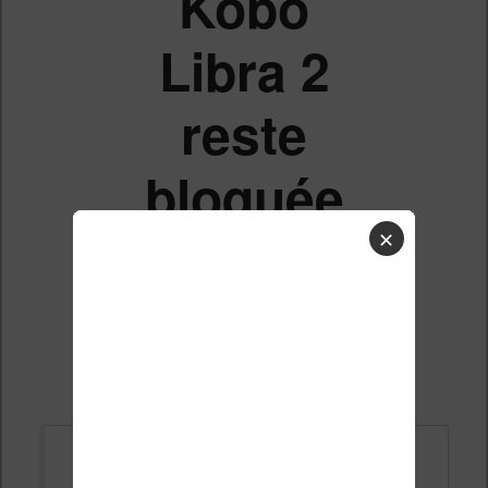
Kobo
Libra 2
reste
bloquée
✕
Liste des sujets
Répondre