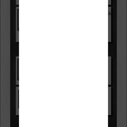
Vivlio Light Zen + HOUSSE à
99,99€
129,99€
Voir sur Boulanger
Les accessibles :
Vivlio Light Zen
Voir sur Cultura.com
Kindle
Voir sur Amazon.fr
Les Meilleures liseuses pour août
2026