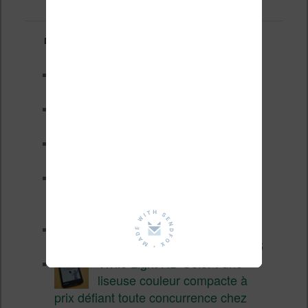
Derniers articles :
Test de la BOOX GO 6 Gen II
Pourquoi les liseuses sont si
chères ?
XTEINK X4 Pro : tactile et
éclairage au programme
Liseuses pas chères chez
Vivlio – réductions de juillet
2026
3 anciennes liseuses qui
valent encore le coup en 2026
Vivlio Light HD Color : une
liseuse couleur compacte à
prix défiant toute concurrence chez