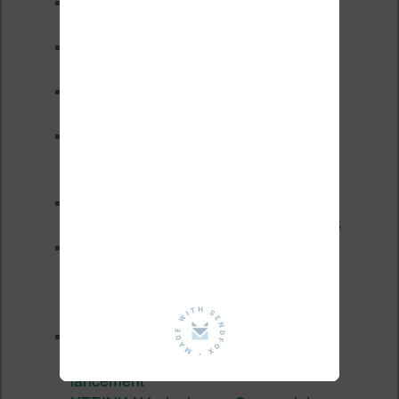
Test de la BOOX GO 6 Gen II
Pourquoi les liseuses sont si
chères ?
XTEINK X4 Pro : tactile et
éclairage au programme
Liseuses pas chères chez
Vivlio – réductions de juillet
2026
3 anciennes liseuses qui
valent encore le coup en 2026
Vivlio Light HD Color : une
liseuse couleur compacte à
prix défiant toute concurrence chez
Cultura
La liseuse Vivlio One est un
succès 9 mois après son
lancement