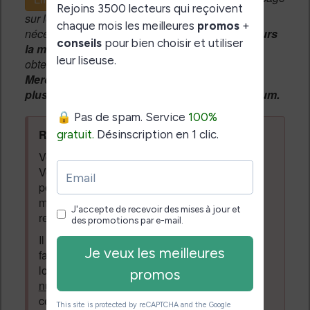
sur le forum, une
modération manuelle
sera
nécessaire. A l'avenir vous devrez
utiliser toujours
la même adresse email
pour vos messages et
obtenir une validation instantannée.
Merci de patienter, votre message peut mettre
plusieurs heures avant d'apparaître sur le forum.
Règles du forum à respecter
:
Vous ne devez pas écrire n'importe quoi.
Vous devez respecter les personnes qui
posent des questions et laissent des
messages. Tous les messages qui ne
respectent pas la loi pourront être supprimés.
Il est autorisé de laisser un message pour
faire la promotion de vos travaux (livre,
logiciel ou autre) ayant un lien avec la
lecture
numérique
. Tout ce qui n'est pas en lien avec
cette thématique sera supprimé du forum.