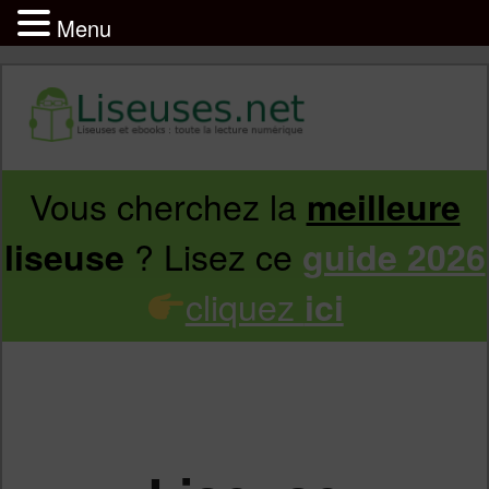
Menu
Vous cherchez la
meilleure
Aller
Aller
? Lisez ce
liseuse
guide 2026
au
au
cliquez
ici
contenu
contenu
principal
secondaire