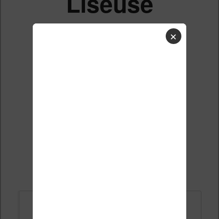
Liseuse
France
✕
Russe
Anglais
Liste des sujets
Répondre