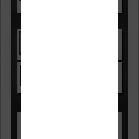
Voir sur Boulanger
Les accessibles :
Vivlio Light Zen
Voir sur Cultura.com
Kindle
Voir sur Amazon.fr
Les Meilleures liseuses pour août
2026