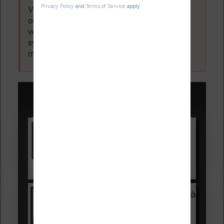
Votre adresse email ne sera
jamais
vendue
ou dévoilée, elle est obligatoire et pourra être
vérifiée par les administrateurs du forum. Ce
système permet de vous laisser écrire des
messages sans inscription préalable.
Promotions sur les liseuses :
Vivlio Light HD Color +
HOUSSE
réduction de 15€
Voir sur Cultura.com
Vivlio Light Zen + HOUSSE à
99,99€
129,99€