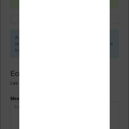
Avant de créer un sujet ou de laisser une
réponse, vous pouvez faire une recherche sur le
forum :
Ecrivez une réponse
Les champs notés avec un * sont obligatoires.
Message *