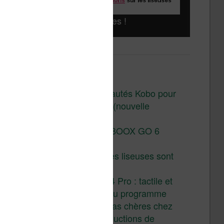
Liseuses pas chères !
Derniers articles :
Les nouveautés Kobo pour
la fin 2026 (nouvelle
liseuse)
Test de la BOOX GO 6
Gen II
Pourquoi les liseuses sont
si chères ?
XTEINK X4 Pro : tactile et
éclairage au programme
Liseuses pas chères chez
Vivlio – réductions de