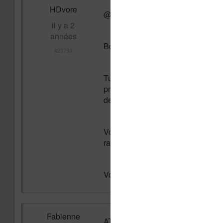
HDvore
@Miisora
il y a 2
années
Bonjour,
#23790
Tu tombes bien, pour les fêtes j'
premiers à cliquer sur le lien aur
de posts.
Vous pourrez effectuer vos deman
ratez pas le train. La prochaine o
Voici le lien pour nous rejoindre 
Fabienne
ATTENTION CELA ÉTANT UNE 