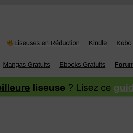
Liseuses en Réduction
Kindle
Kobo
Mangas Gratuits
Ebooks Gratuits
Foru
? Lisez ce
illeure
liseuse
gui