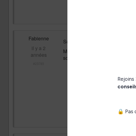
Fabienne
Sur la page d'accueil du site, en 
il y a 2
Méfiez-vous des sites qui font de l
années
sont des arnaques, vous ne verrez a
#23785