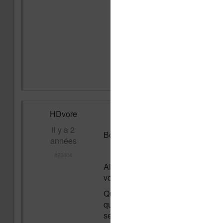
HDvore
il y a 2
Bonjour Fabienne,
années
#23804
Alors je ne sais pas qui t'a violen
voir.
Quand je vois avec quel acharneme
que raconter n'importe quoi ... Je 
se passe très bien.