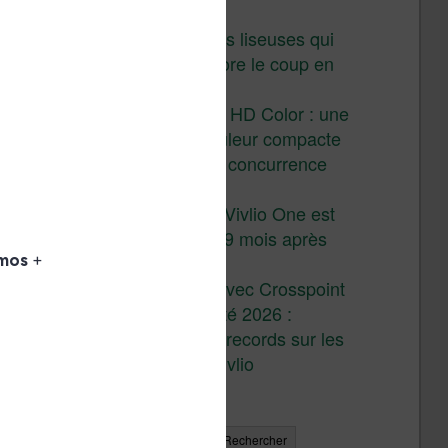
juillet 2026
3 anciennes liseuses qui
valent encore le coup en
2026
Vivlio Light HD Color : une
liseuse couleur compacte
à prix défiant toute concurrence
chez Cultura
La liseuse Vivlio One est
un succès 9 mois après
son lancement
XTEINK X4 : test avec Crosspoint
Soldes d’été 2026 :
réductions records sur les
liseuses Kobo et Vivlio
Rechercher
Rechercher