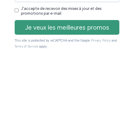
ai décidé d'ouvrir le Groupe à 20 personnes… Les 20
ont la chance de rejoindre notre Groupe et sa multitude
des, nous répondons très très vite aux demandes. Ne
uverture n'aura pas lieu avant un bon moment.
==>
https://t.me/+BkwiX_YzuQ80OTg0
GROSSE ARNAQUE, E PAS CLIQUER SUR LE LIEN