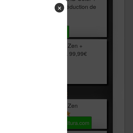
HOUSSE
réduction de
✕
15€
Voir sur Cultura.com
Vivlio Light Zen +
HOUSSE à
99,99€
129,99€
Voir sur Boulanger
Les accessibles :
Vivlio Light Zen
Voir sur Cultura.com