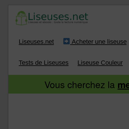
Aller
Aller
Liseuses.net
Acheter une liseuse
au
au
Tests de Liseuses
Liseuse Couleur
contenu
contenu
Vous cherchez la
me
principal
secondaire