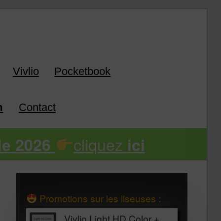
Vivlio
Pocketbook
m
Contact
cliquez
de 2026
ici
Promotions sur les liseuses :
Vivlio Light HD Color +