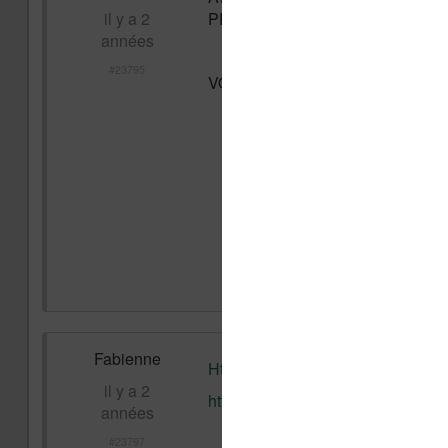
il y a 2
PROPOSER.
années
#23795
VOTRE PORTEFEUILLE IRA MI
Fabienne
Https://www.liseuses.net/telechar
il y a 2
https://www.liseuses.net/sites-tel
années
#23797