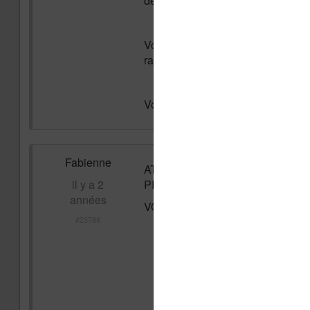
de posts.
Vous pourrez effectuer vos deman
ratez pas le train. La prochaine o
Voici le lien pour nous rejoindre 
Fabienne
ATTENTION CELA ÉTANT UNE 
il y a 2
PROPOSER.
années
VOTRE PORTEFEUILLE IRA MI
#23784