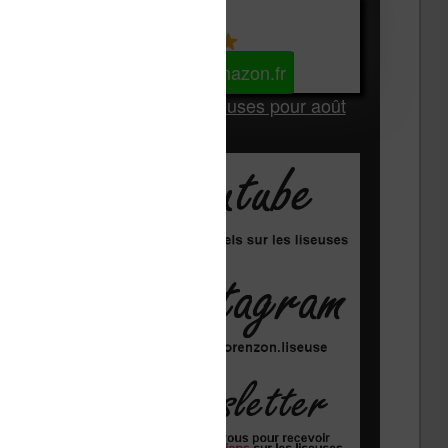
Kindle
Voir sur Amazon.fr
Les Meilleures liseuses pour août
2026