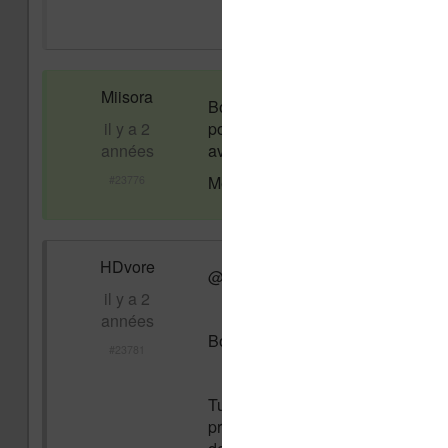
Miisora
Bonjour a tous , j'ai récemment acq
il y a 2
pour pouvoir télécharger des mang
années
avec abonnement ou non .
Merci d'avance pour votre répons
#23776
HDvore
@Miisora
il y a 2
années
Bonjour,
#23781
Tu tombes bien, pour les fêtes j'
premiers à cliquer sur le lien aur