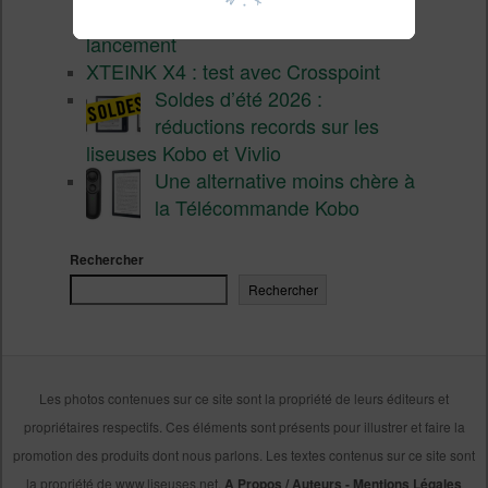
succès 9 mois après son
lancement
XTEINK X4 : test avec Crosspoint
Soldes d’été 2026 :
réductions records sur les
liseuses Kobo et Vivlio
Une alternative moins chère à
la Télécommande Kobo
Rechercher
Rechercher
Les photos contenues sur ce site sont la propriété de leurs éditeurs et
propriétaires respectifs. Ces éléments sont présents pour illustrer et faire la
promotion des produits dont nous parlons. Les textes contenus sur ce site sont
la propriété de www.liseuses.net.
A Propos / Auteurs
-
Mentions Légales