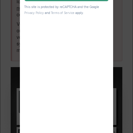
logiciel ou autre) ayant un lien avec la
lecture
numérique
. Tout ce qui n'est pas en lien avec
cette thématique sera supprimé du forum.
Votre adresse email ne sera
jamais
vendue
ou dévoilée, elle est obligatoire et pourra être
vérifiée par les administrateurs du forum. Ce
système permet de vous laisser écrire des
messages sans inscription préalable.
Promotions sur les liseuses :
Vivlio Light HD Color +
HOUSSE
réduction de 15€
Voir sur Cultura.com