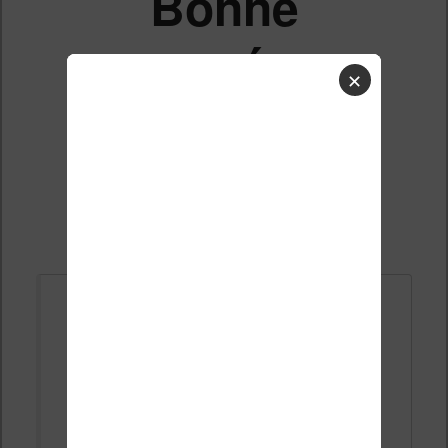
Bonne
année
✕
Liste des sujets
Répondre