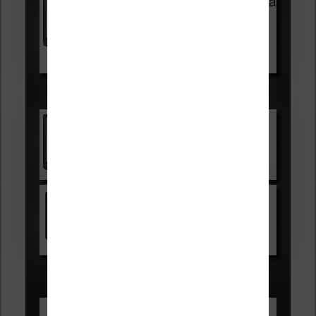
Vivlio Light Zen + HOUSSE à
99,99€
129,99€
Voir sur Boulanger
Les accessibles :
Vivlio Light Zen
Voir sur Cultura.com
Kindle
Voir sur Amazon.fr
Les Meilleures liseuses pour août
2026