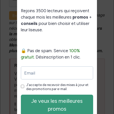
Si c'est votre premier message
Envoyer le message
sur le forum, une
modération manuelle
sera
nécessaire. A l'avenir vous devrez
utiliser toujours
la même adresse email
pour vos messages et
obtenir une validation instantannée.
Merci de patienter, votre message peut mettre
plusieurs heures avant d'apparaître sur le forum.
Règles du forum à respecter
:
Vous ne devez pas écrire n'importe quoi.
Vous devez respecter les personnes qui
posent des questions et laissent des
messages. Tous les messages qui ne
respectent pas la loi pourront être supprimés.
Il est autorisé de laisser un message pour
faire la promotion de vos travaux (livre,