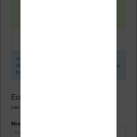
Avant de créer un sujet ou de laisser une
réponse, vous pouvez faire une recherche sur le
forum :
Ecrivez une réponse
Les champs notés avec un * sont obligatoires.
Message *