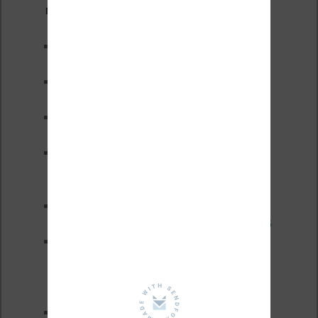
Derniers articles :
Test de la BOOX GO 6 Gen II
Pourquoi les liseuses sont si
chères ?
XTEINK X4 Pro : tactile et
éclairage au programme
Liseuses pas chères chez
Vivlio – réductions de juillet
2026
3 anciennes liseuses qui
valent encore le coup en 2026
Vivlio Light HD Color : une
liseuse couleur compacte à
prix défiant toute concurrence chez
Cultura
La liseuse Vivlio One est un