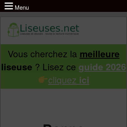
Menu
Vous cherchez la
meilleure
Aller
Aller
? Lisez ce
liseuse
guide 2026
au
au
cliquez
ici
contenu
contenu
principal
secondaire