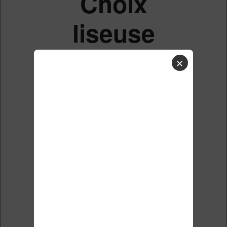
Choix
liseuse
N&B - 7" -
✕
Pas
Kindle -
Pas
VIVLIO
Inkpad 4