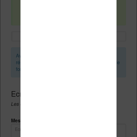
si vous avez des avis, je suis preneur !
Avant de créer un sujet ou de laisser une
réponse, vous pouvez faire une recherche sur le
forum :
Ecrivez une réponse
Les champs notés avec un * sont obligatoires.
Message *