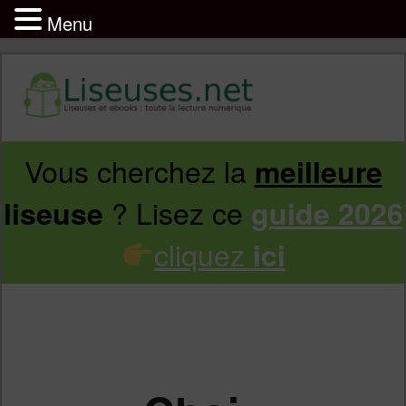
Menu
Vous cherchez la
meilleure
Aller
Aller
? Lisez ce
liseuse
guide 2026
au
au
cliquez
ici
contenu
contenu
principal
secondaire