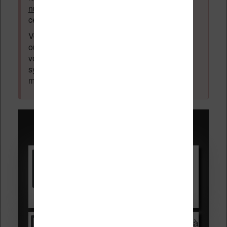
numérique
. Tout ce qui n'est pas en lien avec
cette thématique sera supprimé du forum.
Votre adresse email ne sera
jamais
vendue
ou dévoilée, elle est obligatoire et pourra être
vérifiée par les administrateurs du forum. Ce
système permet de vous laisser écrire des
messages sans inscription préalable.
Promotions sur les liseuses :
Vivlio Light HD Color +
HOUSSE
réduction de 15€
Voir sur Cultura.com
Vivlio Light Zen + HOUSSE à