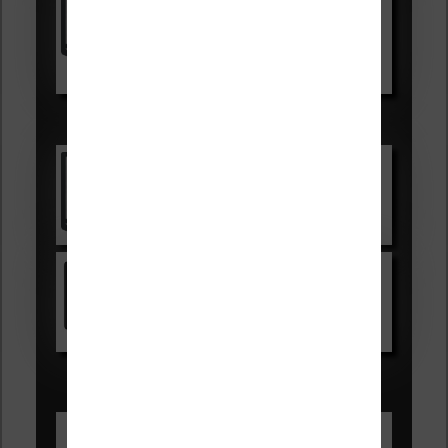
99,99€
129,99€
Voir sur Boulanger
Les accessibles :
Vivlio Light Zen
Voir sur Cultura.com
Kindle
Voir sur Amazon.fr
Les Meilleures liseuses pour août
2026