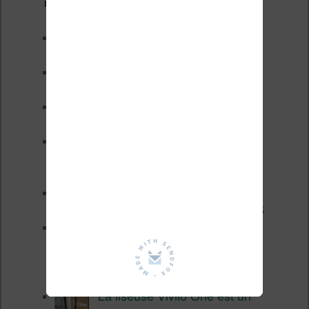
Derniers articles :
Test de la BOOX GO 6 Gen II
Pourquoi les liseuses sont si
chères ?
XTEINK X4 Pro : tactile et
éclairage au programme
Liseuses pas chères chez
Vivlio – réductions de juillet
2026
3 anciennes liseuses qui
valent encore le coup en 2026
Vivlio Light HD Color : une
liseuse couleur compacte à
prix défiant toute concurrence chez
Cultura
La liseuse Vivlio One est un