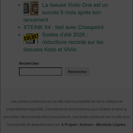
La liseuse Vivlio One est un
succès 9 mois après son
lancement
XTEINK X4 : test avec Crosspoint
Soldes d’été 2026 :
réductions records sur les
liseuses Kobo et Vivlio
Rechercher
Rechercher
Les photos contenues sur ce site sont la propriété de leurs éditeurs et
propriétaires respectifs. Ces éléments sont présents pour illustrer et faire la
promotion des produits dont nous parlons. Les textes contenus sur ce site sont
la propriété de www.liseuses.net.
A Propos / Auteurs
-
Mentions Légales