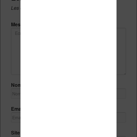
Les champs notés avec un * sont obligatoires.
Message *
Nom *
Email *
Site Internet