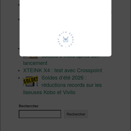
3 anciennes liseuses qui
valent encore le coup en 2026
Vivlio Light HD Color : une
liseuse couleur compacte à
prix défiant toute concurrence chez
Cultura
La liseuse Vivlio One est un
succès 9 mois après son
lancement
XTEINK X4 : test avec Crosspoint
Soldes d’été 2026 :
réductions records sur les
liseuses Kobo et Vivlio
Rechercher
Rechercher