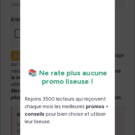
Entrez le code de vérification
Si c'est votre premier message
Envoyer le message
sur le forum, une
modération manuelle
sera
nécessaire. A l'avenir vous devrez
utiliser toujours
la même adresse email
pour vos messages et
obtenir une validation instantannée.
Merci de patienter, votre message peut mettre
plusieurs heures avant d'apparaître sur le forum.
Règles du forum à respecter
:
Vous ne devez pas écrire n'importe quoi.
Vous devez respecter les personnes qui