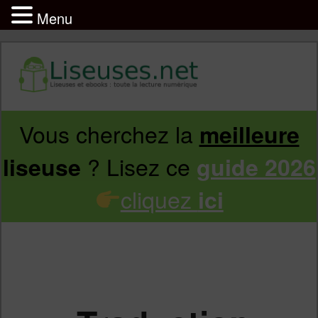
Menu
Vous cherchez la
meilleure
Aller
Aller
? Lisez ce
liseuse
guide 2026
au
au
cliquez
ici
contenu
contenu
principal
secondaire