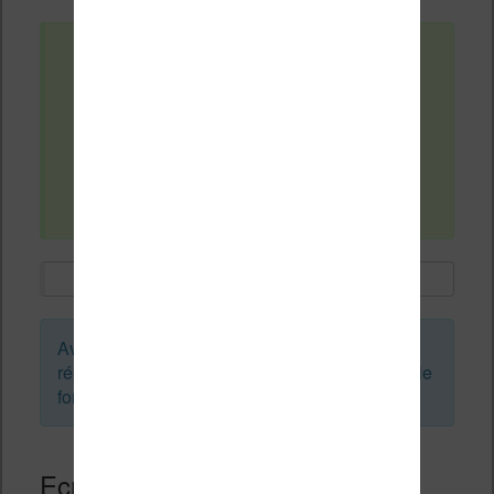
Sophie
il y a 5 mois
#24183
Je cherche une liseuse avec la possibilité
de traduire des Kindle d'anglais à
français
Avant de créer un sujet ou de laisser une
réponse, vous pouvez faire une recherche sur le
forum :
Ecrivez une réponse