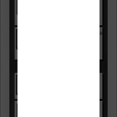
HOUSSE
réduction de 15€
Voir sur Cultura.com
Vivlio Light Zen + HOUSSE à
99,99€
129,99€
Voir sur Boulanger
Les accessibles :
Vivlio Light Zen
Voir sur Cultura.com
Kindle