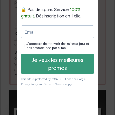
posent des questions et laissent des
messages. Tous les messages qui ne
respectent pas la loi pourront être supprimés.
Il est autorisé de laisser un message pour
faire la promotion de vos travaux (livre,
logiciel ou autre) ayant un lien avec la
lecture
numérique
. Tout ce qui n'est pas en lien avec
cette thématique sera supprimé du forum.
Votre adresse email ne sera
jamais
vendue
ou dévoilée, elle est obligatoire et pourra être
vérifiée par les administrateurs du forum. Ce
système permet de vous laisser écrire des
messages sans inscription préalable.
Promotions sur les liseuses :
Vivlio Light HD Color +