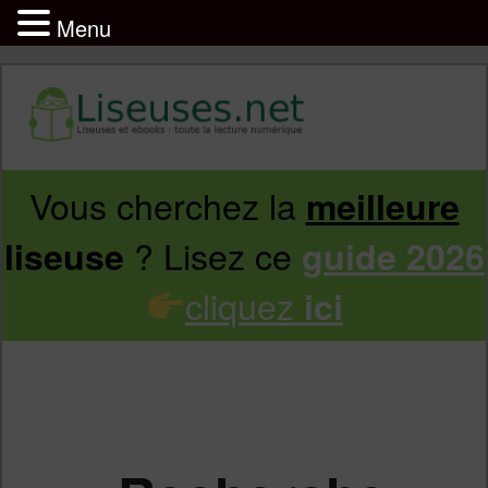
Menu
Vous cherchez la
meilleure
Aller
Aller
? Lisez ce
liseuse
guide 2026
au
au
cliquez
ici
contenu
contenu
principal
secondaire