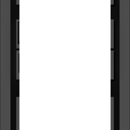
Les accessibles :
Vivlio Light Zen
Voir sur Cultura.com
Kindle
Voir sur Amazon.fr
Les Meilleures liseuses pour août
2026