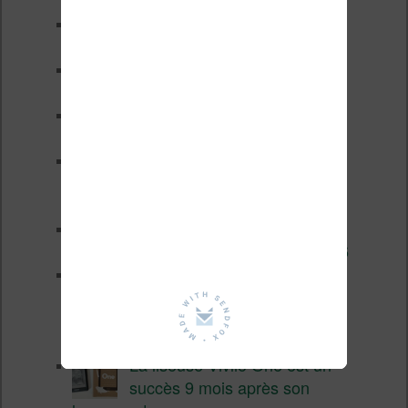
Test de la BOOX GO 6 Gen II
Pourquoi les liseuses sont si
chères ?
XTEINK X4 Pro : tactile et
éclairage au programme
Liseuses pas chères chez
Vivlio – réductions de juillet
2026
3 anciennes liseuses qui
valent encore le coup en 2026
Vivlio Light HD Color : une
liseuse couleur compacte à
prix défiant toute concurrence chez
Cultura
La liseuse Vivlio One est un
succès 9 mois après son