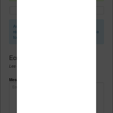
Avant de créer un sujet ou de laisser une
réponse, vous pouvez faire une recherche sur le
forum :
Ecrivez une réponse
Les champs notés avec un * sont obligatoires.
Message *