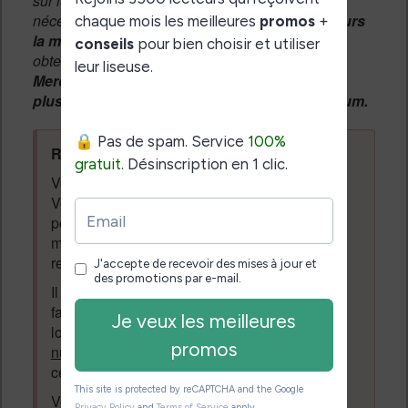
sur le forum, une
modération manuelle
sera
nécessaire. A l'avenir vous devrez
utiliser toujours
la même adresse email
pour vos messages et
obtenir une validation instantannée.
Merci de patienter, votre message peut mettre
plusieurs heures avant d'apparaître sur le forum.
Règles du forum à respecter
:
Vous ne devez pas écrire n'importe quoi.
Vous devez respecter les personnes qui
posent des questions et laissent des
messages. Tous les messages qui ne
respectent pas la loi pourront être supprimés.
Il est autorisé de laisser un message pour
faire la promotion de vos travaux (livre,
logiciel ou autre) ayant un lien avec la
lecture
numérique
. Tout ce qui n'est pas en lien avec
cette thématique sera supprimé du forum.
Votre adresse email ne sera
jamais
vendue