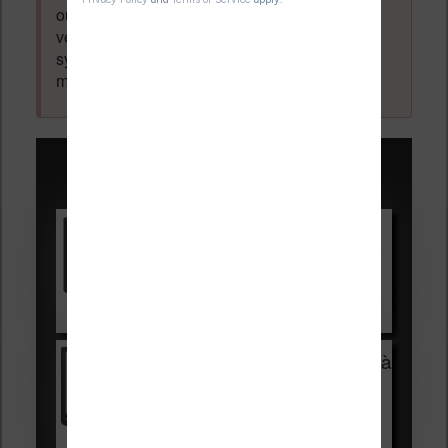
ou dévoilée, elle est obligatoire et pourra être
vérifiée par les administrateurs du forum. Ce
système permet de vous laisser écrire des
messages sans inscription préalable.
Promotions sur les liseuses :
Vivlio Light HD Color +
HOUSSE
réduction de 15€
Voir sur Cultura.com
Vivlio Light Zen + HOUSSE à
99,99€
129,99€
Voir sur Boulanger