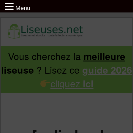
Menu
Vous cherchez la
meilleure
Aller
Aller
? Lisez ce
liseuse
guide 2026
au
au
cliquez
ici
contenu
contenu
principal
secondaire