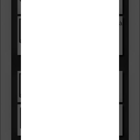
Voir sur Cultura.com
Vivlio Light Zen + HOUSSE à
99,99€
129,99€
Voir sur Boulanger
Les accessibles :
Vivlio Light Zen
Voir sur Cultura.com
Kindle
Voir sur Amazon.fr
Les Meilleures liseuses pour août