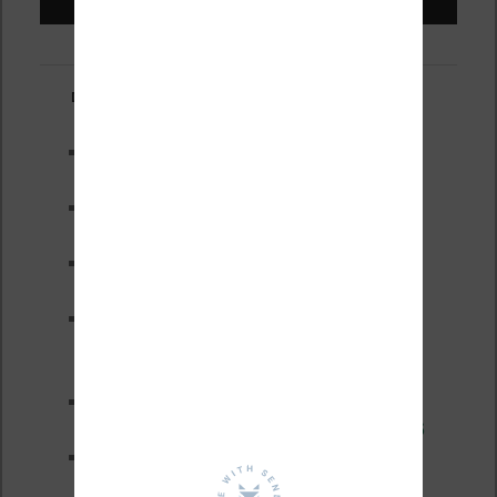
Derniers articles :
Test de la BOOX GO 6 Gen II
Pourquoi les liseuses sont si
chères ?
XTEINK X4 Pro : tactile et
éclairage au programme
Liseuses pas chères chez
Vivlio – réductions de juillet
2026
3 anciennes liseuses qui
valent encore le coup en 2026
Vivlio Light HD Color : une
liseuse couleur compacte à