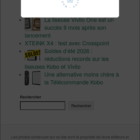
prix défiant toute concurrence chez
Cultura
La liseuse Vivlio One est un
succès 9 mois après son
lancement
XTEINK X4 : test avec Crosspoint
Soldes d’été 2026 :
réductions records sur les
liseuses Kobo et Vivlio
Une alternative moins chère à
la Télécommande Kobo
Rechercher
Rechercher
Les photos contenues sur ce site sont la propriété de leurs éditeurs et