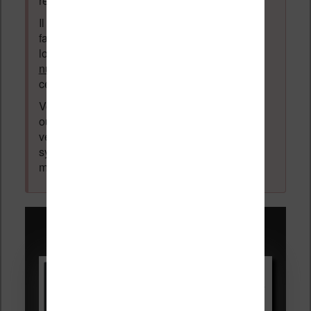
respectent pas la loi pourront être supprimés.
Il est autorisé de laisser un message pour
faire la promotion de vos travaux (livre,
logiciel ou autre) ayant un lien avec la
lecture
numérique
. Tout ce qui n'est pas en lien avec
cette thématique sera supprimé du forum.
Votre adresse email ne sera
jamais
vendue
ou dévoilée, elle est obligatoire et pourra être
vérifiée par les administrateurs du forum. Ce
système permet de vous laisser écrire des
messages sans inscription préalable.
Promotions sur les liseuses :
Vivlio Light HD Color +
HOUSSE
réduction de 15€