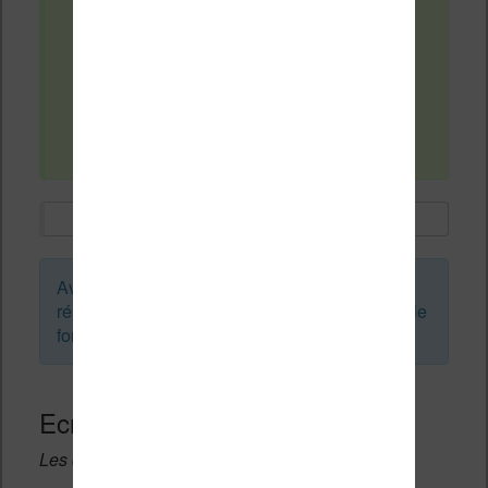
supprime le livre ajouté.
Je ne peux rajouter des livres que et
uniquement dans la carte HDSC.
Une solution ou dois-je ramener cette
liseuse chez Carrefour ?
Avant de créer un sujet ou de laisser une
réponse, vous pouvez faire une recherche sur le
forum :
Ecrivez une réponse
Les champs notés avec un * sont obligatoires.