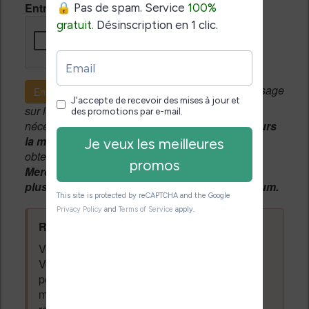
Entrez le code de vérification
Si c'est votre premier message
Envoyer le message
sur le forum, une
modération manuelle
sera
nécessaire. A l'avenir vous devrez
utiliser toujours
la même adresse email
pour vos messages et
obtenir une validation instantannée.
Merci de patienter, votre message peut mettre
plusieurs heures avant d'apparaître sur le forum.
Règles du forum à respecter
:
Vous ne devez pas écrire n'importe quoi.
Vous devez respecter les personnes qui
posent des questions et laissent des
messages. Tous les messages qui ne