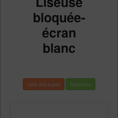
Liseuse
bloquée-
écran
blanc
Liste des sujets
Répondre