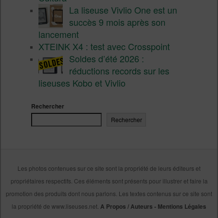
La liseuse Vivlio One est un
succès 9 mois après son
lancement
XTEINK X4 : test avec Crosspoint
Soldes d’été 2026 :
réductions records sur les
liseuses Kobo et Vivlio
Rechercher
Rechercher
Les photos contenues sur ce site sont la propriété de leurs éditeurs et
propriétaires respectifs. Ces éléments sont présents pour illustrer et faire la
promotion des produits dont nous parlons. Les textes contenus sur ce site sont
la propriété de www.liseuses.net.
A Propos / Auteurs
-
Mentions Légales