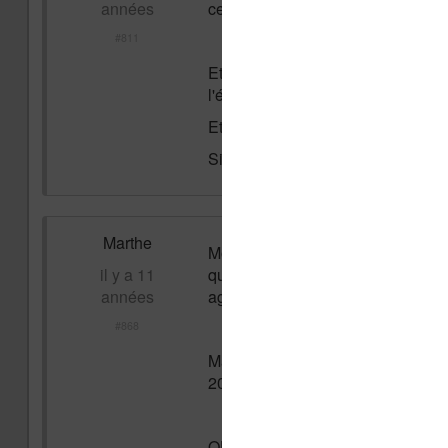
années
cette cochonnerie.
#811
Et je pense avoir trouvé un palliat
l'étui.
Et pour l'instant (avec 2h de reto
Si ça peut servir à quelqu'un...
Marthe
Moi aussi j'ai une kobo H2.0 depu
il y a 11
quand ça plante et qu'il faut que 
années
agaçant.
#868
Mais là, ma kobo est vraiment plan
207.40$.
QUELLE LISEUSE ME CONSEIL