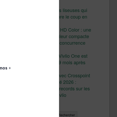
juillet 2026
3 anciennes liseuses qui
valent encore le coup en
2026
Vivlio Light HD Color : une
liseuse couleur compacte
à prix défiant toute concurrence
chez Cultura
La liseuse Vivlio One est
un succès 9 mois après
son lancement
XTEINK X4 : test avec Crosspoint
Soldes d’été 2026 :
réductions records sur les
liseuses Kobo et Vivlio
Rechercher
Rechercher