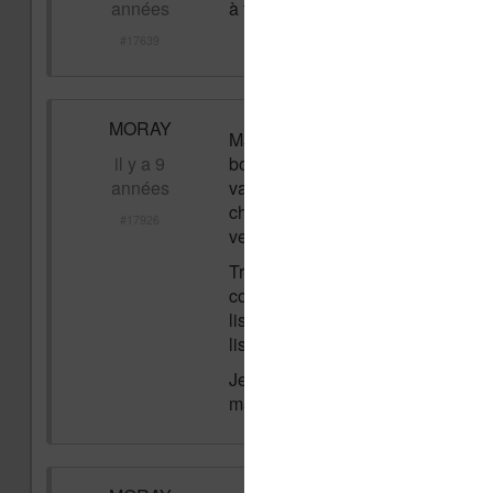
années
à faire sa ne marche pas je suis t
#17639
MORAY
Ma Kobo Aura H20 est totalement b
il y a 9
bouton on/off pendant 30 secondes 
années
vais attendre plusieurs mois que 
changer quelque chose ensuite. Si 
#17926
veille automatique avec l'étui.
Trop de personnes ont visiblemen
conception qui en définitive doit 
liseuses dans la mesure où l'on p
liseuse par le biais d'un autre ach
Je déconseille l'achat d'une Kobo
mais en raison du manque de fiabi