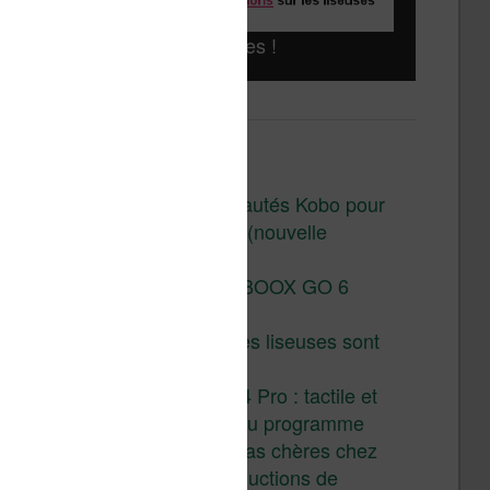
Liseuses pas chères !
Derniers articles :
Les nouveautés Kobo pour
la fin 2026 (nouvelle
liseuse)
Test de la BOOX GO 6
Gen II
Pourquoi les liseuses sont
si chères ?
XTEINK X4 Pro : tactile et
éclairage au programme
Liseuses pas chères chez
Vivlio – réductions de