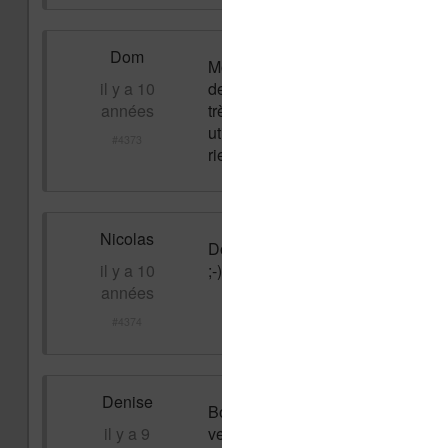
Dom
Mon écran est figé avec des lignes
il y a 10
depuis deux jours et en l'ouvrant,
années
très bien mais les lignes restent t
utilisévidemment un trombone, app
#4373
rien ne fonctionne. En plus ma lis
Nicolas
Dom, le plus simple est peut-être 
il y a 10
;-)
années
#4374
Denise
Bonjour, moi aussi j'ai le problem
il y a 9
veille. A chaque fois il faut que 