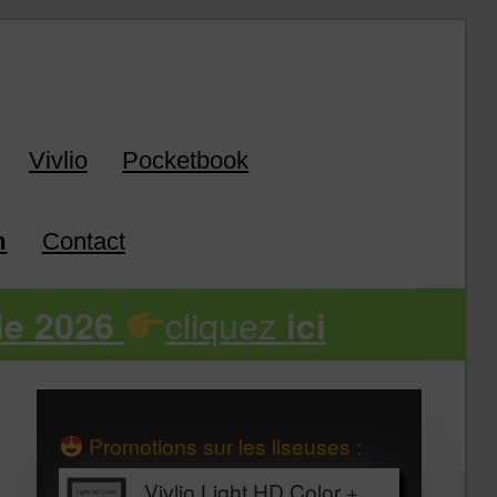
Vivlio
Pocketbook
m
Contact
cliquez
de 2026
ici
Promotions sur les liseuses :
Vivlio Light HD Color +