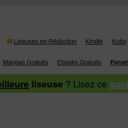
Liseuses en Réduction
Kindle
Kobo
Mangas Gratuits
Ebooks Gratuits
Foru
? Lisez ce
illeure
liseuse
gui