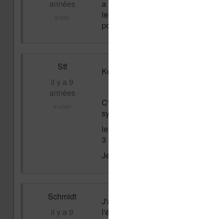
années
a tourner les pages ou d'enlever le
le forum mais rien n'y fait. Si que
#7890
pour l'aide.
Stf
Kobo c'est de la crotte !
il y a 9
années
C'est à la fois le meilleur confort/
#14394
systématiquement en panne un peu
le logiciel est nul, même pas conn
3 ans, la dernière dne démarre plu
Je retourne au papier et je vous 
Schmidt
J'ai ma liseuse kobo depuis seulem
il y a 9
l'écran est en mode veille j'ai essa