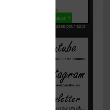
Kindle
Voir sur Amazon.fr
Les Meilleures liseuses pour août
2026