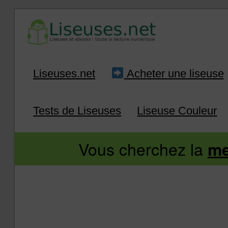
Aller
Aller
Liseuses.net
Acheter une liseuse
au
au
Tests de Liseuses
Liseuse Couleur
contenu
contenu
Vous cherchez la
me
principal
secondaire