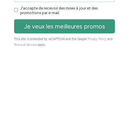
 horizontales. Ma liseuse était totalement fermée
 des lignes sont apparues. L'écran tactile fonctionne
oujours. J'ai fermé ma liseuse à plusieurs reprises,
uyé sur le bouton tout en utilisant un trombone mais
euse n'a qu'un mois d'usure :-(
de la ramener au magasin et de faire jouer la garantie
e de la liseuse qui bloque quand elle est en mode
je la ferme totalement pour etre capable de recommencer