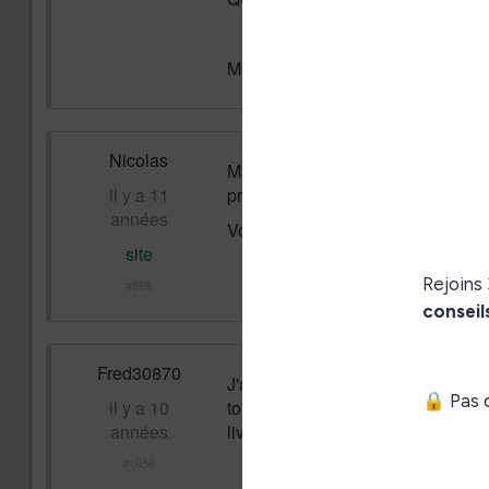
Marthe
Nicolas
Marthe, vous avez contacté le serv
il y a 11
problème ?
années
Votre problème est assez étrange, 
site
#869
Fred30870
J'ai eu ce souci il y a quelques te
il y a 10
touche "resset" avec un trombone. 
années
livre stocké.
#1056