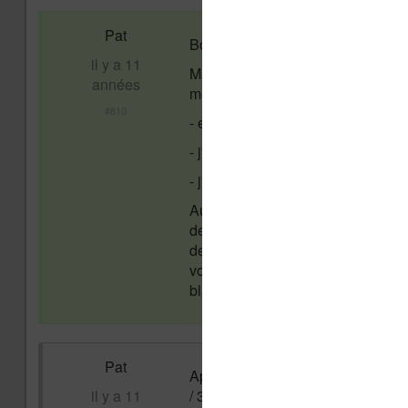
Pat
Bonjour,
il y a 11
Ma kobo aura H20 se bloque régul
années
met en veille et que je ne l'utilise
#810
- elle a bien de la batterie : 100%
- j'arrive parfois à la débloquer e
- j'arrive parfois à la débloquer 
Aujourd'hui, elle ne se débloque p
de devoir se balader avec son cabl
devoir me taper le SAV pour un ret
vous déconseille de l'acheter. En
bla bla. J'aurais mieux fait de pre
Pat
Après m'être bien énervé avec le 
il y a 11
/ 30 secondes + avoir attendu 10 m