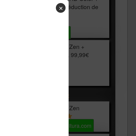
HOUSSE
réduction de
✕
15€
Voir sur Cultura.com
Vivlio Light Zen +
HOUSSE à
99,99€
129,99€
Voir sur Boulanger
Les accessibles :
Vivlio Light Zen
Voir sur Cultura.com