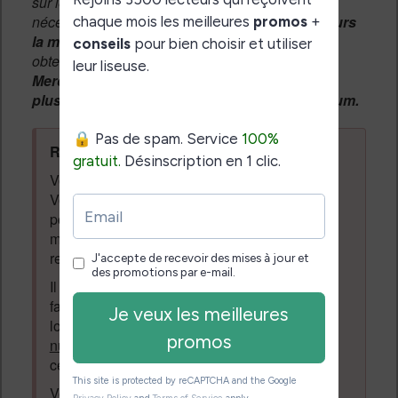
sur le forum, une
modération manuelle
sera
nécessaire. A l'avenir vous devrez
utiliser toujours
la même adresse email
pour vos messages et
obtenir une validation instantannée.
Merci de patienter, votre message peut mettre
plusieurs heures avant d'apparaître sur le forum.
Règles du forum à respecter
:
Vous ne devez pas écrire n'importe quoi.
Vous devez respecter les personnes qui
posent des questions et laissent des
messages. Tous les messages qui ne
respectent pas la loi pourront être supprimés.
Il est autorisé de laisser un message pour
faire la promotion de vos travaux (livre,
logiciel ou autre) ayant un lien avec la
lecture
numérique
. Tout ce qui n'est pas en lien avec
cette thématique sera supprimé du forum.
Votre adresse email ne sera
jamais
vendue