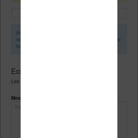
Avant de créer un sujet ou de laisser une
réponse, vous pouvez faire une recherche sur le
forum :
Ecrivez une réponse
Les champs notés avec un * sont obligatoires.
Message *