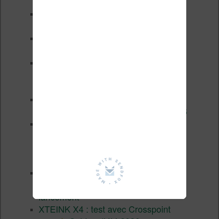
Pourquoi les liseuses sont si
chères ?
XTEINK X4 Pro : tactile et
éclairage au programme
Liseuses pas chères chez
Vivlio – réductions de juillet
2026
3 anciennes liseuses qui
valent encore le coup en 2026
Vivlio Light HD Color : une
liseuse couleur compacte à
prix défiant toute concurrence chez
Cultura
La liseuse Vivlio One est un
succès 9 mois après son
lancement
XTEINK X4 : test avec Crosspoint