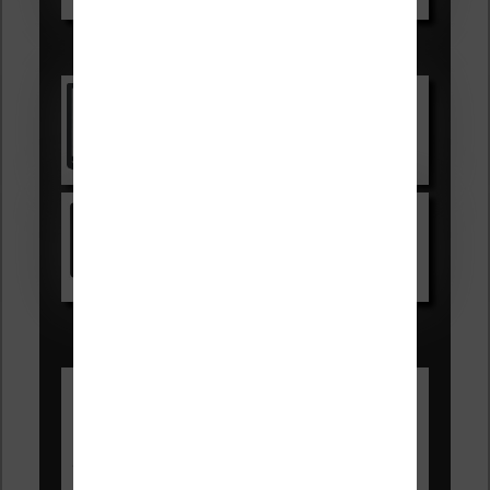
Les accessibles :
Vivlio Light Zen
Voir sur Cultura.com
Kindle
Voir sur Amazon.fr
Les Meilleures liseuses pour août
2026