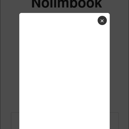
Nolimbook
HD+
✕
livres
offerts
Liste des sujets
Répondre