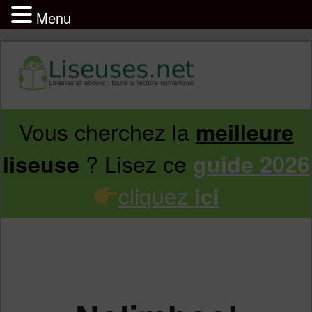
Menu
Vous cherchez la
meilleure
Aller
Aller
? Lisez ce
liseuse
guide 2026
au
au
cliquez
ici
contenu
contenu
principal
secondaire