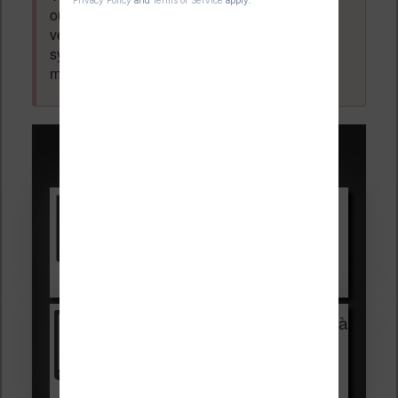
ou dévoilée, elle est obligatoire et pourra être
vérifiée par les administrateurs du forum. Ce
système permet de vous laisser écrire des
messages sans inscription préalable.
Promotions sur les liseuses :
Vivlio Light HD Color +
HOUSSE
réduction de 15€
Voir sur Cultura.com
Vivlio Light Zen + HOUSSE à
99,99€
129,99€
Voir sur Boulanger