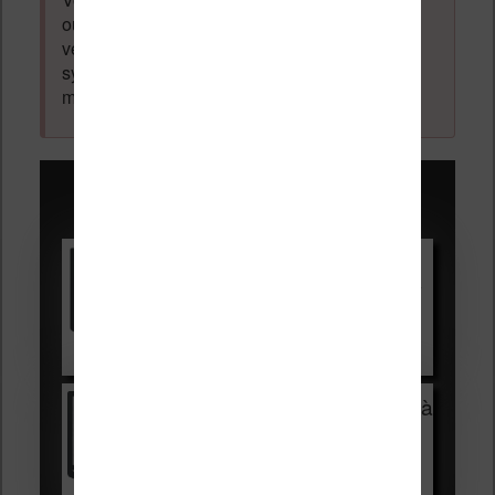
ou dévoilée, elle est obligatoire et pourra être
vérifiée par les administrateurs du forum. Ce
système permet de vous laisser écrire des
messages sans inscription préalable.
Promotions sur les liseuses :
Vivlio Light HD Color +
HOUSSE
réduction de 15€
Voir sur Cultura.com
Vivlio Light Zen + HOUSSE à
99,99€
129,99€