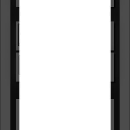
Voir sur Boulanger
Les accessibles :
Vivlio Light Zen
Voir sur Cultura.com
Kindle
Voir sur Amazon.fr
Les Meilleures liseuses pour août
2026