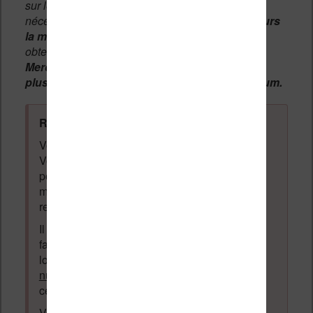
sur le forum, une
modération manuelle
sera
nécessaire. A l'avenir vous devrez
utiliser toujours
la même adresse email
pour vos messages et
obtenir une validation instantannée.
Merci de patienter, votre message peut mettre
plusieurs heures avant d'apparaître sur le forum.
Règles du forum à respecter
:
Vous ne devez pas écrire n'importe quoi.
Vous devez respecter les personnes qui
posent des questions et laissent des
messages. Tous les messages qui ne
respectent pas la loi pourront être supprimés.
Il est autorisé de laisser un message pour
faire la promotion de vos travaux (livre,
logiciel ou autre) ayant un lien avec la
lecture
numérique
. Tout ce qui n'est pas en lien avec
cette thématique sera supprimé du forum.
Votre adresse email ne sera
jamais
vendue