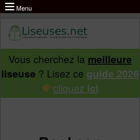
Menu
Vous cherchez la
meilleure
Aller
Aller
? Lisez ce
liseuse
guide 2026
au
au
cliquez
ici
contenu
contenu
principal
secondaire