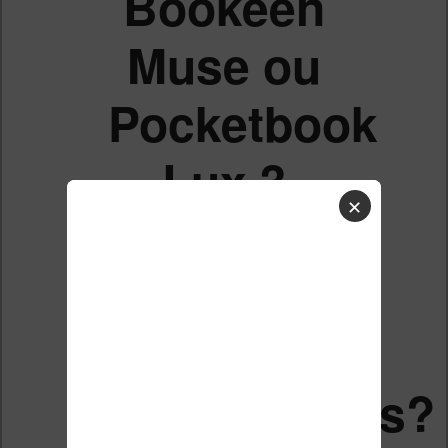
Bookeen
Muse ou
Pocketbook
Lux 3
✕
pour
l'accès au
net et les
dictionnaires?