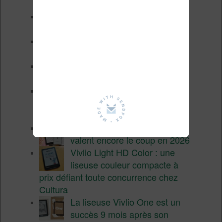
fin 2026 (nouvelle liseuse)
Test de la BOOX GO 6 Gen II
Pourquoi les liseuses sont si
chères ?
XTEINK X4 Pro : tactile et
éclairage au programme
Liseuses pas chères chez
Vivlio – réductions de juillet
2026
3 anciennes liseuses qui
valent encore le coup en 2026
Vivlio Light HD Color : une
liseuse couleur compacte à
prix défiant toute concurrence chez
Cultura
La liseuse Vivlio One est un
succès 9 mois après son