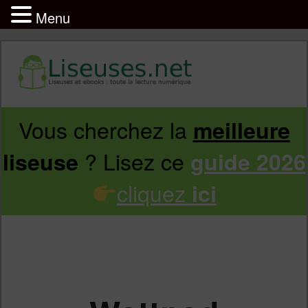
Menu
Vous cherchez la
meilleure
Aller
Aller
? Lisez ce
liseuse
guide 2026
au
au
cliquez
ici
contenu
contenu
principal
secondaire