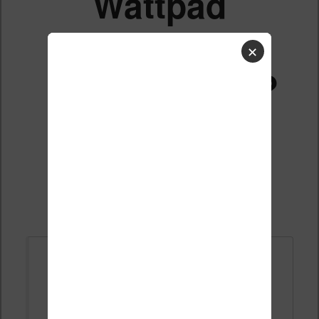
Wattpad
sur kindle
✕
paperwhite?
Liste des sujets
Répondre