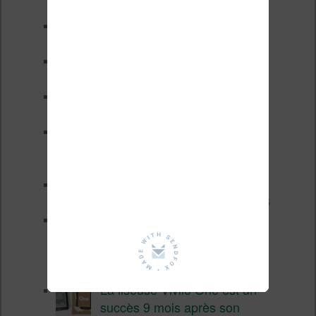
fin 2026 (nouvelle liseuse)
Test de la BOOX GO 6 Gen II
Pourquoi les liseuses sont si
chères ?
XTEINK X4 Pro : tactile et
éclairage au programme
Liseuses pas chères chez
Vivlio – réductions de juillet
2026
3 anciennes liseuses qui
valent encore le coup en 2026
Vivlio Light HD Color : une
liseuse couleur compacte à
prix défiant toute concurrence chez
Cultura
La liseuse Vivlio One est un
succès 9 mois après son