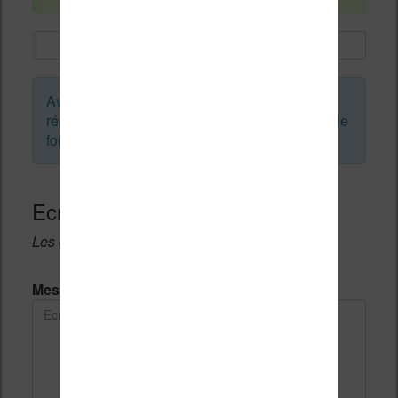
Avant de créer un sujet ou de laisser une
réponse, vous pouvez faire une recherche sur le
forum :
Ecrivez une réponse
Les champs notés avec un * sont obligatoires.
Message *