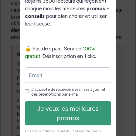
sur le forum, une
modération manuelle
sera
nécessaire. A l'avenir vous devrez
utiliser toujours
la même adresse email
pour vos messages et
obtenir une validation instantannée.
Merci de patienter, votre message peut mettre
plusieurs heures avant d'apparaître sur le forum.
Règles du forum à respecter
:
Vous ne devez pas écrire n'importe quoi.
Vous devez respecter les personnes qui
posent des questions et laissent des
messages. Tous les messages qui ne
respectent pas la loi pourront être supprimés.
Il est autorisé de laisser un message pour
faire la promotion de vos travaux (livre,
logiciel ou autre) ayant un lien avec la
lecture
numérique
. Tout ce qui n'est pas en lien avec
cette thématique sera supprimé du forum.