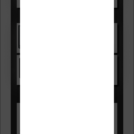
Voir sur Boulanger
Les accessibles :
Vivlio Light Zen
Voir sur Cultura.com
Kindle
Voir sur Amazon.fr
Les Meilleures liseuses pour août
2026